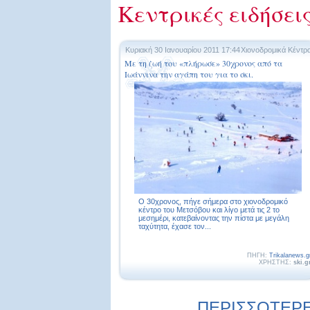
Κεντρικές ειδήσει
Κυριακή 30 Ιανουαρίου 2011 17:44
Χιονοδρομικά Κέντρ
Με τη ζωή του «πλήρωσε» 30χρονος από τα
Ιωάννινα την αγάπη του για το σκι.
Ο 30χρονος, πήγε σήμερα στο χιονοδρομικό
κέντρο του Μετσόβου και λίγο μετά τις 2 το
μεσημέρι, κατεβαίνοντας την πίστα με μεγάλη
ταχύτητα, έχασε τον...
ΠΗΓΗ:
Trikalanews.g
ΧΡΗΣΤΗΣ:
ski.g
ΠΕΡΙΣΣΟΤΕΡΕ