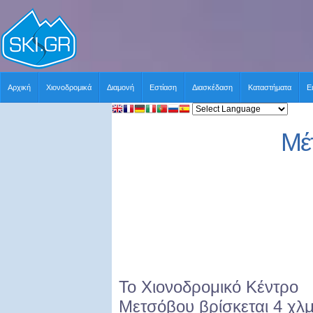
Αρχική
Χιονοδρομικά
Διαμονή
Εστίαση
Διασκέδαση
Καταστήματα
Ε
Μέ
Το Χιονοδρομικό Κέντρο
Μετσόβου
βρίσκεται 4 χλμ