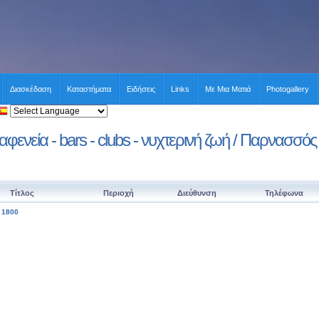
Διασκέδαση
Καταστήματα
Ειδήσεις
Links
Με Μια Ματιά
Photogallery
αφενεία - bars - clubs - νυχτερινή ζωή / Παρνασσός
Τίτλος
Περιοχή
Διεύθυνση
Τηλέφωνα
 1800