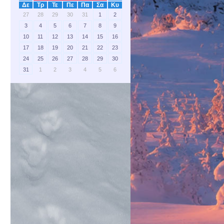
Δε
Τρ
Τε
Πε
Πα
Σα
Κυ
27
28
29
30
31
1
2
3
4
5
6
7
8
9
10
11
12
13
14
15
16
17
18
19
20
21
22
23
24
25
26
27
28
29
30
31
1
2
3
4
5
6