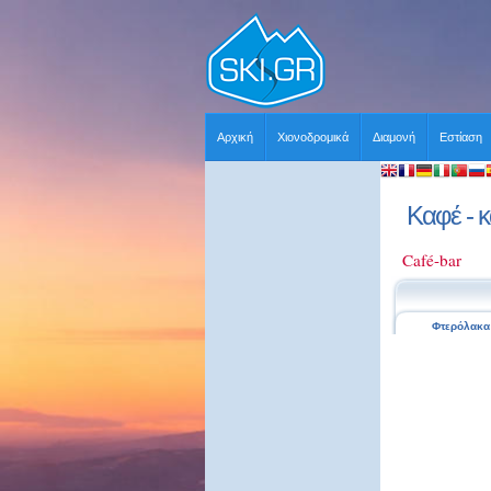
Αρχική
Χιονοδρομικά
Διαμονή
Εστίαση
Καφέ - κ
Café-bar
Φτερόλακα