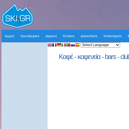
Αρχική
Χιονοδρομικά
Διαμονή
Εστίαση
Διασκέδαση
Καταστήματα
Καφέ - καφενεία - bars - clu