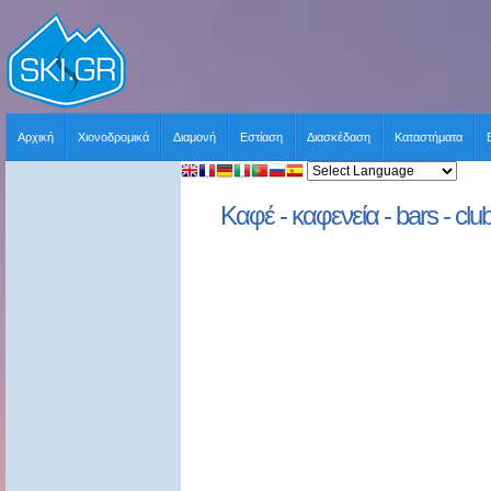
Αρχική
Χιονοδρομικά
Διαμονή
Εστίαση
Διασκέδαση
Καταστήματα
Καφέ - καφενεία - bars - cl