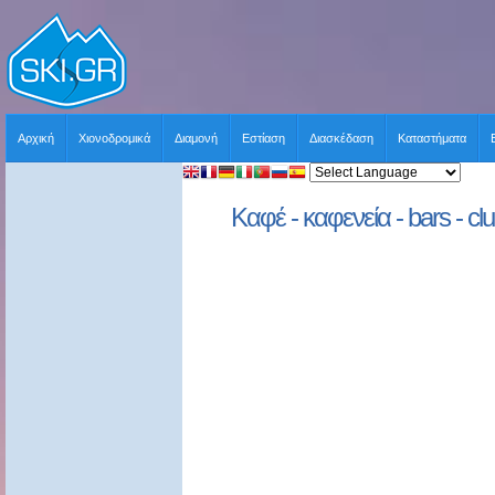
Αρχική
Χιονοδρομικά
Διαμονή
Εστίαση
Διασκέδαση
Καταστήματα
Καφέ - καφενεία - bars - cl