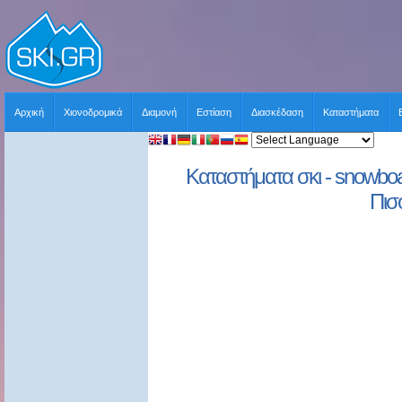
Αρχική
Χιονοδρομικά
Διαμονή
Εστίαση
Διασκέδαση
Καταστήματα
Καταστήματα σκι - snowboar
Πισ