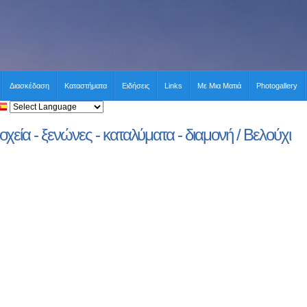
Διασκέδαση
Καταστήματα
Ειδήσεις
Links
Με Μια Ματιά
Photogallery
χεία - ξενώνες - καταλύματα - διαμονή / Βελούχι