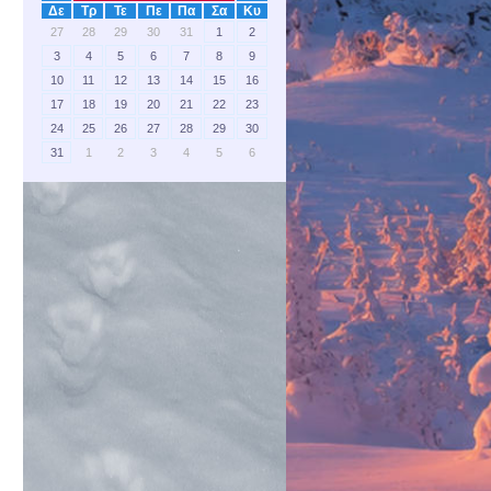
Δε
Τρ
Τε
Πε
Πα
Σα
Κυ
27
28
29
30
31
1
2
3
4
5
6
7
8
9
10
11
12
13
14
15
16
17
18
19
20
21
22
23
24
25
26
27
28
29
30
31
1
2
3
4
5
6