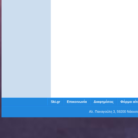
Ski.gr
Επικοινωνία
Διαφημίσεις
Φόρμα αίτ
Αλ. Παναγούλη 3, 59200 Νάου