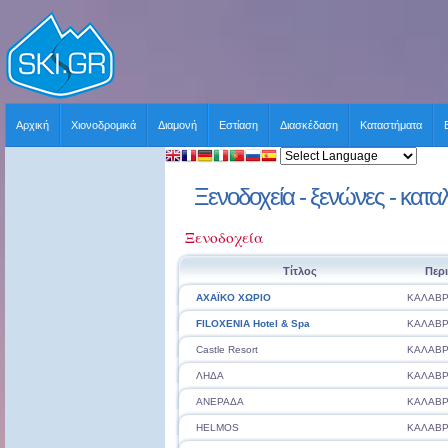
Αρχική
Χιονοδρομικά
Διαμονή
Εστίαση
Διασκέδαση
Καταστήματα
Ξενοδοχεία - ξενώνες - κατα
Ξενοδοχεία
Τίτλος
Περ
ΑΧΑΪΚΟ ΧΩΡΙΟ
ΚΑΛΑΒΡ
FILOXENIA Hotel & Spa
ΚΑΛΑΒΡ
Castle Resort
ΚΑΛΑΒΡ
ΛΗΔΑ
ΚΑΛΑΒΡ
ΑΝΕΡΑΔΑ
ΚΑΛΑΒΡ
HELMOS
ΚΑΛΑΒΡ