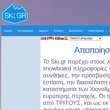
Αρχική
Χιονοδρομικά
Διαμονή
Εστίαση
Διασκέδαση
Καταστήματα
Αποποίησ
Το Ski.gr παρέχει στους λ
snowboard πληροφορίες σχ
συνθήκες, την πρόσβαση,
εστίαση, την διασκέδαση 
καταστήματα των Χιονοδρ
ευρύτερης περιοχής. Οι 
από ΤΡΙΤΟΥΣ, και ως εκ τ
παρέχει καμία υπόσχεση 