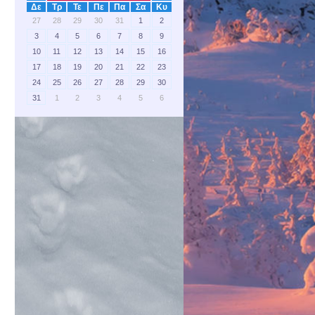
Δε
Τρ
Τε
Πε
Πα
Σα
Κυ
27
28
29
30
31
1
2
3
4
5
6
7
8
9
10
11
12
13
14
15
16
17
18
19
20
21
22
23
24
25
26
27
28
29
30
31
1
2
3
4
5
6