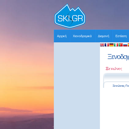
Αρχική
Χιονοδρομικά
Διαμονή
Εστίαση
Ξενοδοχε
Ξενώνες
Ξενώνας Γ