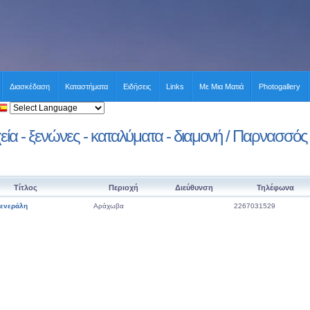
Διασκέδαση
Καταστήματα
Ειδήσεις
Links
Με Μια Ματιά
Photogallery
ία - ξενώνες - καταλύματα - διαμονή / Παρνασσός
Τίτλος
Περιοχή
Διεύθυνση
Τηλέφωνα
κενεράλη
Αράχωβα
2267031529