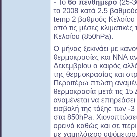
- Το
6ο πενθήμερο
(25-3
το 2008 κατά 2.5 βαθμούς
temp 2 βαθμούς Κελσίου
από τις μέσες κλιματικές
Κελσίου (850hPa).
Ο μήνας ξεκινάει με κανο
θερμοκρασίες και ΝΝΑ αν
Δεκεμβρίου ο καιρός αλλ
της θερμοκρασίας και σ
Περαιτέρω πτώση αναμέν
θερμοκρασία μετά τις 15
αναμένεται να επηρεάσει
εισβολή της τάξης των -
στα 850hPa. Χιονοπτώσει
ορεινά καθώς και σε περ
με χαμηλότερο υψόμετρο.