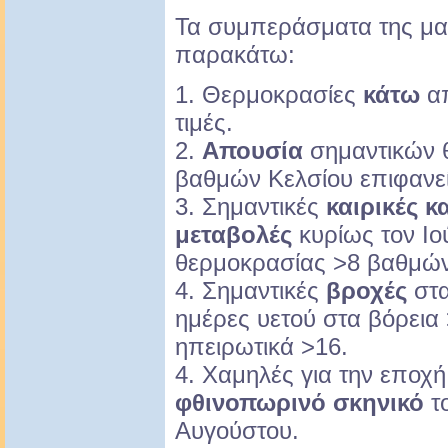
Τα συμπεράσματα της μα
παρακάτω:
1. Θερμοκρασίες
κάτω
απ
τιμές.
2.
Απουσία
σημαντικών 
βαθμών Κελσίου επιφανεί
3. Σημαντικές
καιρικές κ
μεταβολές
κυρίως τον Ιο
θερμοκρασίας >8 βαθμών 
4. Σημαντικές
βροχές
στα
ημέρες υετού στα βόρεια
ηπειρωτικά >16.
4. Χαμηλές για την εποχή
φθινοπωρινό σκηνικό
το
Αυγούστου.