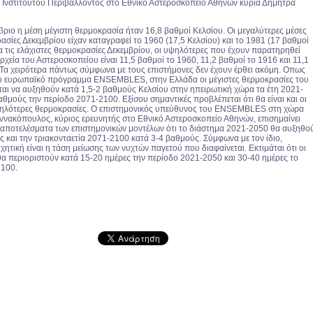
υ Ινστιτούτου Περιβάλλοντος στο Εθνικό Αστεροσκοπείο Αθηνών κυρία Δήμητρα
βριο η μέση μέγιστη θερμοκρασία ήταν 16,8 βαθμοί Κελσίου. Οι μεγαλύτερες μέσες
ασίες Δεκεμβρίου είχαν καταγραφεί το 1960 (17,5 Κελσίου) και το 1981 (17 βαθμοί
α τις ελάχιστες θερμοκρασίες Δεκεμβρίου, οι υψηλότερες που έχουν παρατηρηθεί
χεία του Αστεροσκοπείου είναι 11,5 βαθμοί το 1960, 11,2 βαθμοί το 1916 και 11,1
 Τα χειρότερα πάντως σύμφωνα με τους επιστήμονες δεν έχουν έρθει ακόμη. Οπως
ο ευρωπαϊκό πρόγραμμα ΕΝSΕΜΒLΕS, στην Ελλάδα οι μέγιστες θερμοκρασίες του
ται να αυξηθούν κατά 1,5-2 βαθμούς Κελσίου στην ηπειρωτική χώρα τα έτη 2021-
αθμούς την περίοδο 2071-2100. Εξίσου σημαντικές προβλέπεται ότι θα είναι και οι
μηλότερες θερμοκρασίες. Ο επιστημονικός υπεύθυνος του ΕΝSΕΜΒLΕS στη χώρα
ιαννακόπουλος, κύριος ερευνητής στο Εθνικό Αστεροσκοπείο Αθηνών, επισημαίνει
 αποτελέσματα των επιστημονικών μοντέλων ότι το διάστημα 2021-2050 θα αυξηθο
ς και την τριακονταετία 2071-2100 κατά 3-4 βαθμούς. Σύμφωνα με τον ίδιο,
χητική είναι η τάση μείωσης των νυχτών παγετού που διαφαίνεται. Εκτιμάται ότι οι
θα περιοριστούν κατά 15-20 ημέρες την περίοδο 2021-2050 και 30-40 ημέρες το
2100.