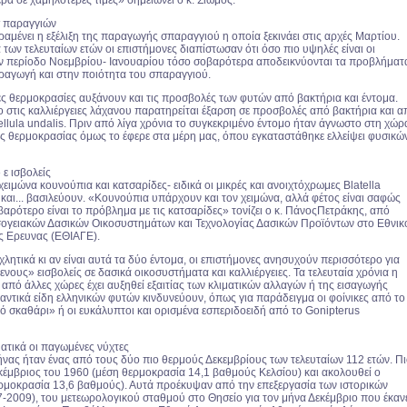
ρα σε χαμηλότερες τιμές» σημειώνει ο κ. Σιώμος.
 παραγγιών
αμένει η εξέλιξη της παραγωγής σπαραγγιού η οποία ξεκινάει στις αρχές Μαρτίου.
 των τελευταίων ετών οι επιστήμονες διαπίστωσαν ότι όσο πιο υψηλές είναι οι
ν περίοδο Νοεμβρίου- Ιανουαρίου τόσο σοβαρότερα αποδεικνύονται τα προβλήματ
ραγωγή και στην ποιότητα του σπαραγγιού.
ές θερμοκρασίες αυξάνουν και τις προσβολές των φυτών από βακτήρια και έντομα.
ο στις καλλιέργειες λάχανου παρατηρείται έξαρση σε προσβολές από βακτήρια και α
ellula undalis. Πριν από λίγα χρόνια το συγκεκριμένο έντομο ήταν άγνωστο στη χώρ
ης θερμοκρασίας όμως το έφερε στα μέρη μας, όπου εγκαταστάθηκε ελλείψει φυσικώ
ε ισβολείς
χειμώνα κουνούπια και κατσαρίδες- ειδικά οι μικρές και ανοιχτόχρωμες Βlatella
και... βασιλεύουν. «Κουνούπια υπάρχουν και τον χειμώνα, αλλά φέτος είναι σαφώς
αρότερο είναι το πρόβλημα με τις κατσαρίδες» τονίζει ο κ. ΠάνοςΠετράκης, από
σογειακών Δασικών Οικοσυστημάτων και Τεχνολογίας Δασικών Προϊόντων στο Εθνικ
ς Ερευνας (ΕΘΙΑΓΕ).
λητικά κι αν είναι αυτά τα δύο έντομα, οι επιστήμονες ανησυχούν περισσότερο για
νους» εισβολείς σε δασικά οικοσυστήματα και καλλιέργειες. Τα τελευταία χρόνια η
από άλλες χώρες έχει αυξηθεί εξαιτίας των κλιματικών αλλαγών ή της εισαγωγής
αντικά είδη ελληνικών φυτών κινδυνεύουν, όπως για παράδειγμα οι φοίνικες από το
ό σκαθάρι» ή οι ευκάλυπτοι και ορισμένα εσπεριδοειδή από το Gonipterus
ατικά οι παγωμένες νύχτες
νας ήταν ένας από τους δύο πιο θερμούς Δεκεμβρίους των τελευταίων 112 ετών. Π
εκέμβριος του 1960 (μέση θερμοκρασία 14,1 βαθμούς Κελσίου) και ακολουθεί ο
ερμοκρασία 13,6 βαθμούς). Αυτά προέκυψαν από την επεξεργασία των ιστορικών
-2009), του μετεωρολογικού σταθμού στο Θησείο για τον μήνα Δεκέμβριο που έκαν