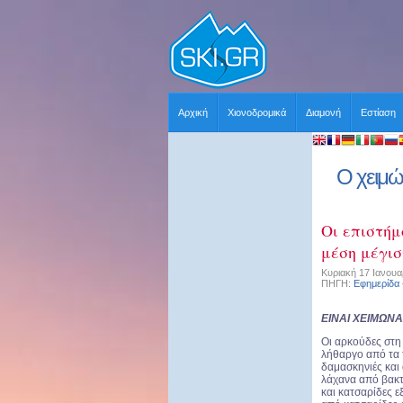
Αρχική
Χιονοδρομικά
Διαμονή
Εστίαση
Ο χειμώ
Οι επιστήμ
μέση μέγισ
Κυριακή 17 Ιανουα
ΠΗΓΗ:
Εφημερίδα
ΕΙΝΑΙ ΧΕΙΜΩΝΑ
Οι αρκούδες στη
λήθαργο από τα τ
δαμασκηνιές και
λάχανα από βακτ
και κατσαρίδες 