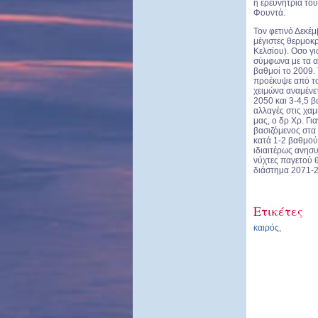
η ερευνήτρια το
Φουντά.
Τον φετινό Δεκέμ
μέγιστες θερμοκρ
Κελσίου). Οσο γι
σύμφωνα με τα αρ
βαθμοί το 2009.
προέκυψε από τ
χειμώνα αναμένε
2050 και 3-4,5 β
αλλαγές στις χα
μας, ο δρ Χρ. Γ
βασιζόμενος στα
κατά 1-2 βαθμού
ιδιαιτέρως ανησυ
νύχτες παγετού 
διάστημα 2071-
Ετικέτες
καιρός
,