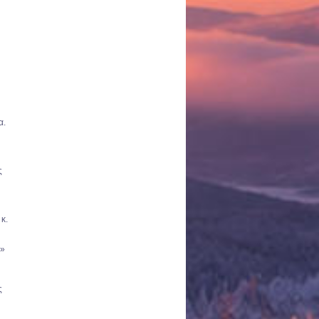
α.
ς
κ.
α»
ς