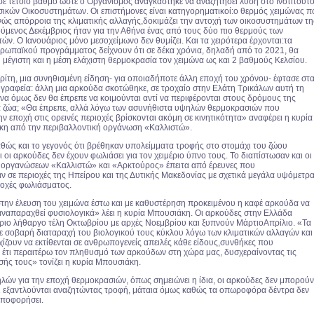
σε τέτοιο βαθμό ώστε ο Οργανισμός αναγκάστηκε να αναζητήσει λύση στο Ινστιτούτ
ικών Οικοσυστημάτων. Οι επιστήμονες είναι κατηγορηματικοί:ο θερμός χειμώνας π
νώς απόρροια της κλιματικής αλλαγής,δοκιμάζει την αντοχή των οικοσυστημάτων τη
μενος Δεκέμβριος ήταν για την Αθήνα ένας από τους δύο πιο θερμούς των
τών. Ο Ιανουάριος μόνο μεσοχείμωνο δεν θυμίζει. Και τα χειρότερα έρχονται:τα
ρωπαϊκού προγράμματος δείχνουν ότι σε δέκα χρόνια, δηλαδή από το 2021, θα
 μέγιστη και η μέση ελάχιστη θερμοκρασία τον χειμώνα ως και 2 βαθμούς Κελσίου.
ρίτη, μια συνηθισμένη είδηση- για οποιαδήποτε άλλη εποχή του χρόνου- έφτασε στ
γραφεία: άλλη μια αρκούδα σκοτώθηκε, σε τροχαίο στην Ελάτη Τρικάλων αυτή τη
να όμως δεν θα έπρεπε να κοιμούνται αντί να περιφέρονται στους δρόμους της
α ζώα; «Θα έπρεπε, αλλά λόγω των ασυνήθιστα υψηλών θερμοκρασιών που
ην εποχή στις ορεινές περιοχές βρίσκονται ακόμη σε κινητικότητα» αναφέρει η κυρία
κη από την περιβαλλοντική οργάνωση «Καλλιστώ».
θώς και το γεγονός ότι βρέθηκαν υπολείμματα τροφής στο στομάχι του ζώου
 οι αρκούδες δεν έχουν φωλιάσει για τον χειμέριο ύπνο τους. Το διαπίστωσαν και οι
 οργανώσεων «Καλλιστώ» και «Αρκτούρος» έπειτα από έρευνες που
 σε περιοχές της Ηπείρου και της Δυτικής Μακεδονίας με σχετικά μεγάλα υψόμετρ
ιοχές φωλιάσματος.
την έλευση του χειμώνα έστω και με καθυστέρηση προκειμένου η καφέ αρκούδα να
 αναπαραχθεί φυσιολογικά» λέει η κυρία Μπουσιάκη. Οι αρκούδες στην Ελλάδα
έριο λήθαργο τέλη Οκτωβρίου με αρχές Νοεμβρίου και ξυπνούν ΜάρτιοΑπρίλιο. «Τα
σε σοβαρή διαταραχή του βιολογικού τους κύκλου λόγω των κλιματικών αλλαγών και
ίζουν να εκτίθενται σε ανθρωπογενείς απειλές κάθε είδους,συνθήκες που
τι περαιτέρω τον πληθυσμό των αρκούδων στη χώρα μας, δυσχεραίνοντας τις
σής τους» τονίζει η κυρία Μπουσιάκη.
ηλών για την εποχή θερμοκρασιών, όπως σημειώνει η ίδια, οι αρκούδες δεν μπορούν
ι εξαντλούνται αναζητώντας τροφή, μάταια όμως καθώς τα οπωροφόρα δέντρα δεν
ρποφορήσει.