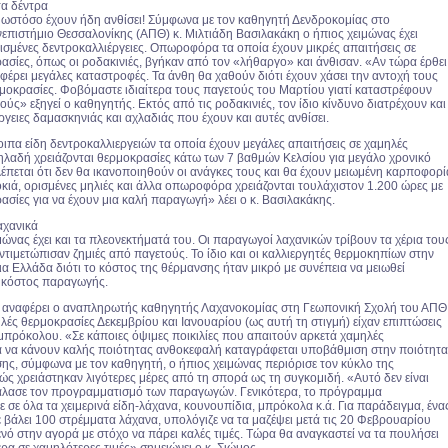
α δέντρα
ωστόσο έχουν ήδη ανθίσει! Σύμφωνα με τον καθηγητή Δενδροκομίας στο
νεπιστήμιο Θεσσαλονίκης (ΑΠΘ) κ. Μιλτιάδη Βασιλακάκη ο ήπιος χειμώνας έχει
ρισμένες δεντροκαλλιέργειες. Οπωροφόρα τα οποία έχουν μικρές απαιτήσεις σε
ασίες, όπως οι ροδακινιές, βγήκαν από τον «λήθαργο» και άνθισαν. «Αν τώρα έρθει
φέρει μεγάλες καταστροφές. Τα άνθη θα χαθούν διότι έχουν χάσει την αντοχή τους
ρμοκρασίες. Φοβόμαστε ιδιαίτερα τους παγετούς του Μαρτίου γιατί καταστρέφουν
ύς» εξηγεί ο καθηγητής. Εκτός από τις ροδακινιές, τον ίδιο κίνδυνο διατρέχουν και
ργειες δαμασκηνιάς και αχλαδιάς που έχουν και αυτές ανθίσει.
ιπα είδη δεντροκαλλιεργειών τα οποία έχουν μεγάλες απαιτήσεις σε χαμηλές
ηλαδή χρειάζονται θερμοκρασίες κάτω των 7 βαθμών Κελσίου για μεγάλο χρονικό
έπεται ότι δεν θα ικανοποιηθούν οι ανάγκες τους και θα έχουν μειωμένη καρποφορί
κιά, ορισμένες μηλιές και άλλα οπωροφόρα χρειάζονται τουλάχιστον 1.200 ώρες με
σίες για να έχουν μια καλή παραγωγή» λέει ο κ. Βασιλακάκης.
αχανικά
ώνας έχει και τα πλεονεκτήματά του. Οι παραγωγοί λαχανικών τρίβουν τα χέρια του
αντιμετώπισαν ζημιές από παγετούς. Το ίδιο και οι καλλιεργητές θερμοκηπίων στην
ια Ελλάδα διότι το κόστος της θέρμανσης ήταν μικρό με συνέπεια να μειωθεί
ο κόστος παραγωγής.
 αναφέρει ο αναπληρωτής καθηγητής Λαχανοκομίας στη Γεωπονική Σχολή του ΑΠΘ 
λές θερμοκρασίες Δεκεμβρίου και Ιανουαρίου (ως αυτή τη στιγμή) είχαν επιπτώσεις
πρόκολου. «Σε κάποιες όψιμες ποικιλίες που απαιτούν αρκετά χαμηλές
α να κάνουν καλής ποιότητας ανθοκεφαλή καταγράφεται υποβάθμιση στην ποιότητ
σης, σύμφωνα με τον καθηγητή, ο ήπιος χειμώνας περιόρισε τον κύκλο της
ώς χρειάστηκαν λιγότερες μέρες από τη σπορά ως τη συγκομιδή. «Αυτό δεν είναι
άλασε τον προγραμματισμό των παραγωγών. Γενικότερα, το πρόγραμμα
σε όλα τα χειμερινά είδη-λάχανα, κουνουπίδια, μπρόκολα κ.ά. Για παράδειγμα, ένα
 βάλει 100 στρέμματα λάχανα, υπολόγιζε να τα μαζέψει μετά τις 20 Φεβρουαρίου
νό στην αγορά με στόχο να πάρει καλές τιμές. Τώρα θα αναγκαστεί να τα πουλήσει