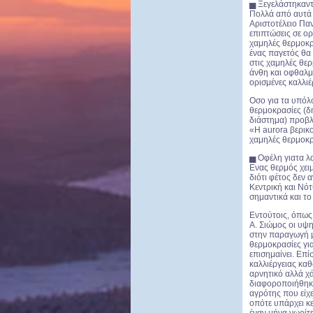
▅ Ξεγελάστηκαντ
Πολλά από αυτά 
Αριστοτέλειο Πα
επιπτώσεις σε ο
χαμηλές θερμοκρ
ένας παγετός θα 
στις χαμηλές θε
άνθη και οφθαλμο
ορισμένες καλλιέ
Οσο για τα υπόλο
θερμοκρασίες (δ
διάστημα) προβλ
«Η aurora βερικο
χαμηλές θερμοκρα
▅ Οφέλη γιατα λ
Ενας θερμός χειμ
διότι φέτος δεν 
Κεντρική και Νότ
σημαντικά και τ
Εντούτοις, όπως
Α. Σιώμος οι υψη
στην παραγωγή μ
θερμοκρασίες γι
επισημαίνει. Επί
καλλιέργειας καθ
αρνητικό αλλά χ
διαφοροποιήθηκε 
αγρότης που είχε
οπότε υπάρχει κε