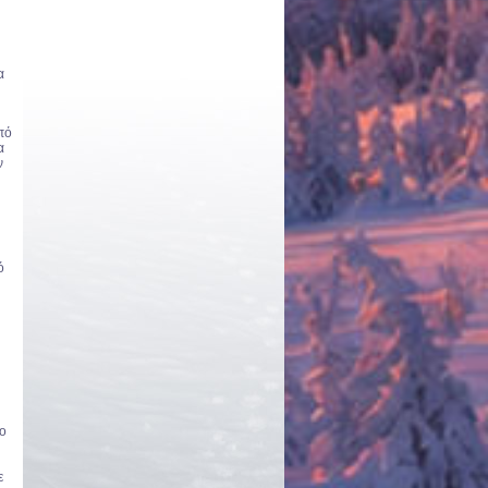
α
πό
α
ν
ό
ιο
ε