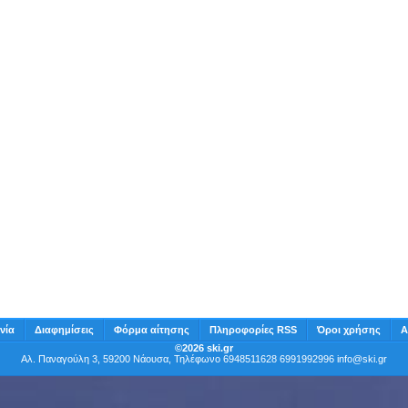
νία
Διαφημίσεις
Φόρμα αίτησης
Πληροφορίες RSS
Όροι χρήσης
Α
©2026 ski.gr
Αλ. Παναγούλη 3, 59200 Νάουσα, Τηλέφωνο 6948511628 6991992996
info@ski.gr