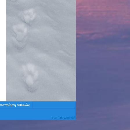
ποποίηση ευθυνών
TORUS web site