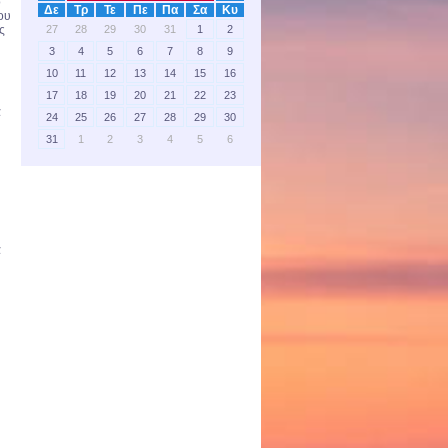
ο
Δε
Τρ
Τε
Πε
Πα
Σα
Κυ
ου
27
28
29
30
31
1
2
ς
3
4
5
6
7
8
9
10
11
12
13
14
15
16
17
18
19
20
21
22
23
α
24
25
26
27
28
29
30
31
1
2
3
4
5
6
α