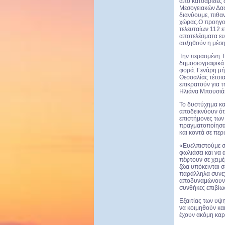
από κατσαρίδες 
Μεσογειακών Δασ
διανύουμε, πιθα
χώρας.Ο προηγού
τελευταίων 112 ε
αποτελέσματα ευ
αυξηθούν η μέση
Την περασμένη Τ
δημοσιογραφικά 
φορά. Γενάρη μή
Θεσσαλίας τέτοι
επικρατούν για τ
Ηλιάνα Μπουσιά
Το δυστύχημα κα
αποδεικνύουν ότι
επιστήμονες των
πραγματοποίησαν
και κοντά σε περ
«Ευελπιστούμε σ
φωλιάσει και να
πέφτουν σε χειμ
ζώα υπόκεινται 
παράλληλα συνεχ
αποδυναμώνουν έ
συνθήκες επιβίω
Εξαιτίας των υψ
να κοιμηθούν κα
έχουν ακόμη κα