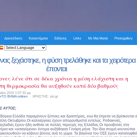
Διασκέδαση
Καταστήματα
Ειδήσεις
Links
Με Μια Ματιά
Photogallery
νας ξεχάστηκε, η φύση τρελάθηκε και τα χειρότερα
έπονται
ονες λένε ότι σε δέκα χρόνια η μέση ελάχιστη και η
τη θερμοκρασία θα αυξηθούν κατά δύο βαθμούς
ρίου 2010 1:07:32 μμ
 «ΤΟ ΒΗΜΑ online»
ΧΡΗΣΤΗΣ: ski.gr
Σ ΑΥΤΟΣ;
 Βόρεια Ελλάδα παραμένουν ξύπνιες και δραστήριες, ενώ θα έπρεπε να βρίσκονται 
έλη Οκτωβρίου.Οι καλλιέργειες έχουν απορρυθμιστεί εντελώς. Ροδακινιές,
 αχλαδιές έχουν ήδη ανθίσει σε πολλές περιοχές της Ελλάδας.Οι προσβολές στα
ήρια και «εισαγόμενα» έντομα αυξήθηκαν Γενάρη μήνα. Την ίδια στιγμή κουνούπια
εξακολουθούν να κόβουν βόλτες ανά τη χώρα. Τα βαγόνια του ΟΣΕ έχουν καταληφθεί