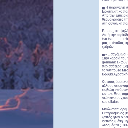
έναν μήνα νωρίτε
▅ Η παραγωγή σ
Ερωτηματικό παρ
Από την εμπειρία
θερμοκρασίες τη
στη συνολική πα
Επίσης, οι υψηλ
Αυτή την περίοδ
ένα έντομο, το Η
μας, η άνοδος τ
εχθρών.
▅ «Εισαγόμενοι» 
Στην καρδιά του 
germanica- ζουν 
περισσότερα. Σοβ
τοΙνστιτούτο Με
Ιδρυμα Αγροτική
Ωστόσο, όσο ενοχ
άλλους «εισαγόμε
εισβολή εντόμων 
φυτών. Ετσι, σημ
«κόκκινο ρυγχωτ
scutellatus.
Μειώνονται δραμ
Ο περασμένος μή
ζεστός ήταν ο Δ
φετινός (μέση θ
δεδομένων (1897