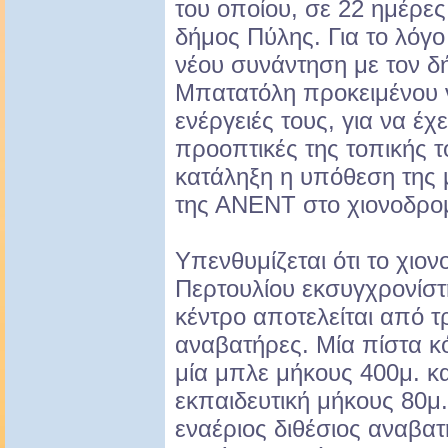
του οποίου, σε 22 ημέρες
δήμος Πύλης. Για το λόγο
νέου συνάντηση με τον 
Μπατατόλη προκειμένου ν
ενέργειές τους, για να έχει
προοπτικές της τοπικής τ
κατάληξη η υπόθεση της 
της ΑΝΕΝΤ στο χιονοδρομ
Υπενθυμίζεται ότι το χιο
Περτουλίου εκσυγχρονίστ
κέντρο αποτελείται από τρ
αναβατήρες. Μία πίστα κό
μία μπλε μήκους 400μ. κα
εκπαιδευτική μήκους 80μ
εναέριος διθέσιος αναβα