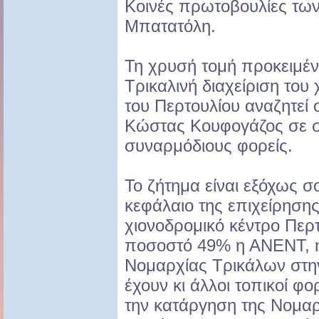
Κοινές πρωτοβουλίες τω
Μπατατόλη.
Τη χρυσή τομή προκειμέν
Τρικαλινή διαχείριση του
του Περτουλίου αναζητεί
Κώστας Κουφογάζος σε σ
συναρμόδιους φορείς.
Το ζήτημα είναι εξόχως σ
κεφάλαιο της επιχείρησης 
χιονοδρομικό κέντρο Περτ
ποσοστό 49% η ΑΝΕΝΤ, η
Νομαρχίας Τρικάλων στην
έχουν κι άλλοι τοπικοί φ
την κατάργηση της Νομα