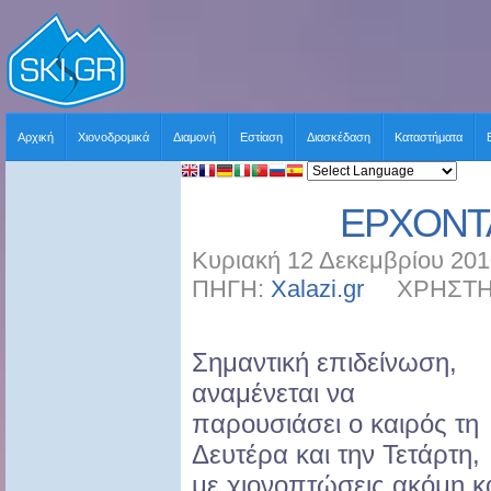
Αρχική
Χιονοδρομικά
Διαμονή
Εστίαση
Διασκέδαση
Καταστήματα
EΡΧΟΝΤΑ
Κυριακή 12 Δεκεμβρίου 201
ΠΗΓΗ:
Xalazi.gr
ΧΡΗΣΤΗΣ:
Σημαντική επιδείνωση,
αναμένεται να
παρουσιάσει ο καιρός τη
Δευτέρα και την Τετάρτη,
με χιονοπτώσεις ακόμη κ