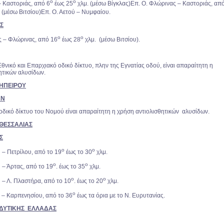
ο
ο
– Καστοριάς, από 6
έως 25
χλμ. (μέσω Βίγκλας)Επ. Ο. Φλώρινας – Καστοριάς, απ
 (μέσω Βιτσίου)Επ. Ο. Αετού – Νυμφαίου.
ΑΣ
ο
ο
ς – Φλώρινας, από 16
έως 28
χλμ. (μέσω Βιτσίου).
θνικό και Επαρχιακό οδικό δίκτυο, πλην της Εγνατίας οδού, είναι απαραίτητη η
ητικών αλυσίδων.
. ΗΠΕΙΡΟΥ
ΩΝ
οδικό δίκτυο του Νομού είναι απαραίτητη η χρήση αντιολισθητικών αλυσίδων.
. ΘΕΣΣΑΛΙΑΣ
Σ
ο
ο
 – Πετρίλου, από το 19
έως το 30
χλμ.
ο
ο
 – Άρτας, από το 19
. έως το 35
χλμ.
ο
ο
 – Λ. Πλαστήρα, από το 10
. έως το 20
χλμ.
ο
 – Καρπενησίου, από το 36
έως τα όρια με το Ν. Ευρυτανίας.
Φ. ΔΥΤΙΚΗΣ ΕΛΛΑΔΑΣ