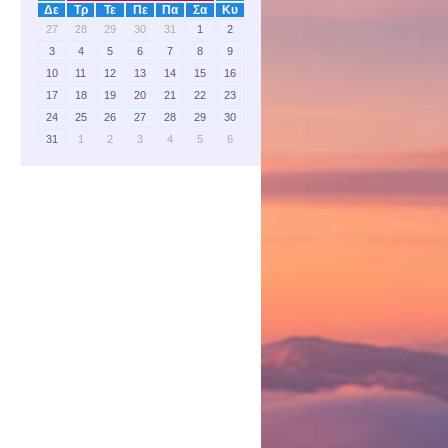
Δε
Τρ
Τε
Πε
Πα
Σα
Κυ
27
28
29
30
31
1
2
3
4
5
6
7
8
9
10
11
12
13
14
15
16
17
18
19
20
21
22
23
24
25
26
27
28
29
30
31
1
2
3
4
5
6