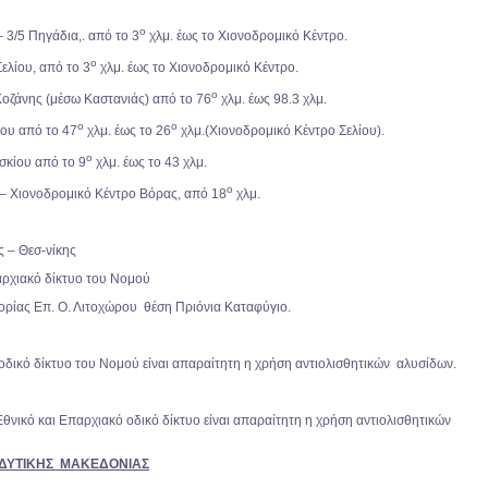
ο
 3/5 Πηγάδια,. από το 3
χλμ. έως το Χιονοδρομικό Κέντρο.
ο
ελίου, από το 3
χλμ. έως το Χιονοδρομικό Κέντρο.
ο
Κοζάνης (μέσω Καστανιάς) από το 76
χλμ. έως 98.3 χλμ.
ο
ο
ίου από το 47
χλμ. έως το 26
χλμ.(Χιονοδρομικό Κέντρο Σελίου).
ο
σκίου από το 9
χλμ. έως το 43 χλμ.
ο
 – Χιονοδρομικό Κέντρο Βόρας, από 18
χλμ.
ς – Θεσ-νίκης
ρχιακό δίκτυο του Νομού
ρίας Επ. Ο. Λιτοχώρου θέση Πριόνια Καταφύγιο.
οδικό δίκτυο του Νομού είναι απαραίτητη η χρήση αντιολισθητικών αλυσίδων.
θνικό και Επαρχιακό οδικό δίκτυο είναι απαραίτητη η χρήση αντιολισθητικών
Φ. ΔΥΤΙΚΗΣ ΜΑΚΕΔΟΝΙΑΣ