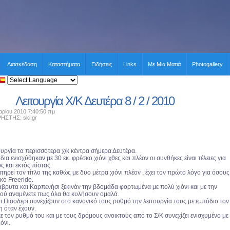
Διασκέδαση
Καταστήματα
Ειδήσεις
Links
Με Μια Ματιά
Photogallery
Λειτουργία Χ/Κ Δευτέρα 8 / 2 / 2010
ρίου 2010 7:40:50 πμ
ΤΗΣ: ski.gr
ουργία τα περισσότερα χ/κ κέντρα σήμερα Δευτέρα.
δια ενισχύθηκαν με 30 εκ. φρέσκο χιόνι χθες και πλέον οι συνθήκες είναι τέλειες για
ς και εκτός πίστας.
ατηρεί τον τίτλο της καθώς με δυο μέτρα χιόνι πλέον , έχει τον πρώτο λόγο για όσους
κό Freeride.
ρυτα και Καρπενήσι ξεκινάν την βδομάδα φορτωμένα με πολύ χιόνι και με την
ρού αναμένετε πως όλα θα κυλήσουν ομαλά.
 Πισοδερι συνεχίζουν στο κανονικό τους ρυθμό την λειτουργία τους με εμπόδιο τον
η όταν έχουν.
 τον ρυθμό του και με τους δρόμους ανοικτούς από το Σ/Κ συνεχίζει ενισχυμένο με
όνι.