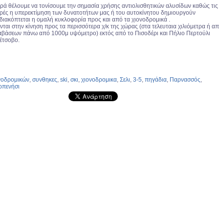
ορά θέλουμε να τονίσουμε την σημασία χρήσης αντιολισθητικών αλυσίδων καθώς τις
ρές η υπερεκτίμηση των δυνατοτήτων μας ή του αυτοκίνητου δημιουργούν
διακόπτεται η ομαλή κυκλοφορία προς και από τα χιονοδρομικά .
νται στην κίνηση προς τα περισσότερα χ/κ της χώρας (στα τελευταια χιλιόμετρα ή α
αβάσεων πάνω από 1000μ υψόμετρο) εκτός από το Πισοδέρι και Πήλιο Περτούλι
έτσοβο.
νοδρομικών
,
συνθηκες
,
ski
,
σκι
,
χιονοδρομικα
,
Σελι
,
3-5
,
πηγάδια
,
Παρνασσός
,
ρπενήσι