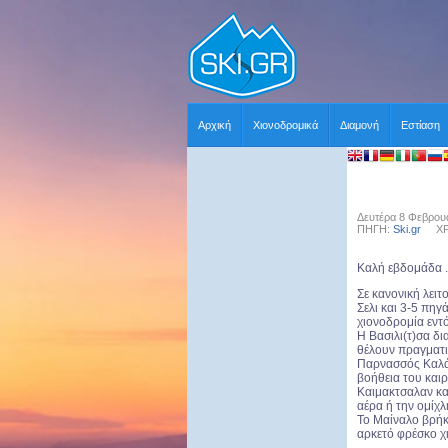
Αρχική
Χιονοδρομικά
Διαμονή
Εστίαση
Δευτέρα 8 Φεβρουα
ΠΗΓΗ:
Ski.gr
ΧΡΗΣ
Καλή εβδομάδα .
Σε κανονική λειτ
Σελι και 3-5 πηγά
χιονοδρομία εντό
Η Βασιλι(τ)σα δι
θέλουν πραγματι
Παρνασσός Καλάβ
βοήθεια του και
Καιμακτσαλαν και
αέρα ή την ομίχλ
Το Μαίναλο βρήκε
αρκετό φρέσκο χι