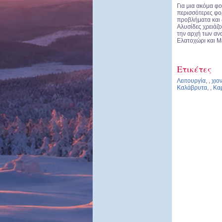
Για μια ακόμα φ
περισσότερες φο
προβλήματα και 
Αλυσίδες χρειάζο
την αρχή των αν
Ελατοχώρι και Μ
Ετικέτες
Λειτουργία
,
,
χιο
Καλάβρυτα
,
,
Κα