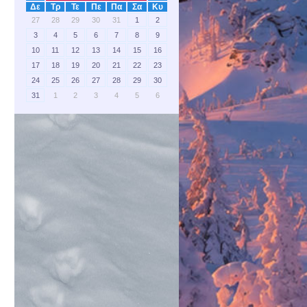
Δε
Τρ
Τε
Πε
Πα
Σα
Κυ
27
28
29
30
31
1
2
3
4
5
6
7
8
9
10
11
12
13
14
15
16
17
18
19
20
21
22
23
24
25
26
27
28
29
30
31
1
2
3
4
5
6