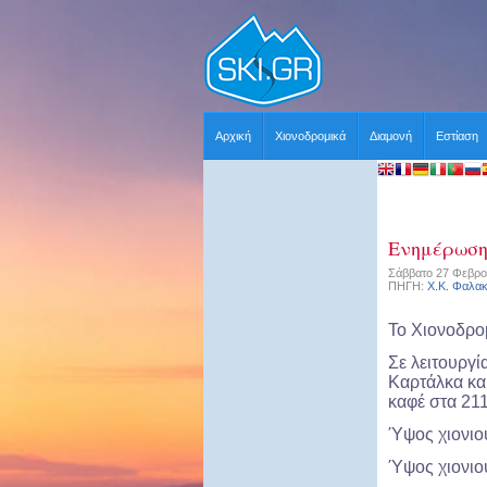
Αρχική
Χιονοδρομικά
Διαμονή
Εστίαση
Ενημέρωσ
Σάββατο 27 Φεβρο
ΠΗΓΗ:
Χ.Κ. Φαλα
Το Χιονοδρομ
Σε λειτουργί
Καρτάλκα κα
καφέ στα 211
Ύψος χιονιού
Ύψος χιονιού