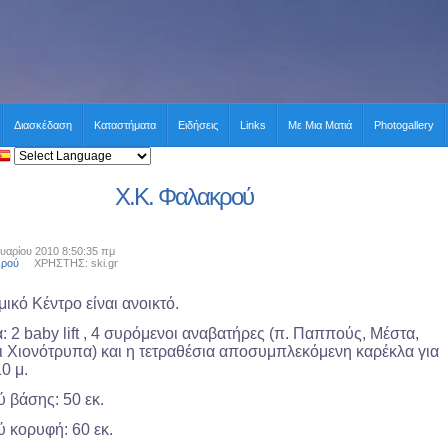
Διασκέδαση
Καταστήματα
Ειδήσεις
Links
Με Μια Ματιά
Photogallery
Χ.Κ. Φαλακρού
η
υαρίου 2010 8:50:35 πμ
κρού
ΧΡΗΣΤΗΣ: ski.gr
ικό Κέντρο είναι ανοικτό.
α: 2 baby lift , 4 συρόμενοι αναβατήρες (π. Παππούς, Μέστα,
ι Χιονότρυπα) και η τετραθέσια αποσυμπλεκόμενη καρέκλα για
0 μ.
 βάσης: 50 εκ.
 κορυφή: 60 εκ.