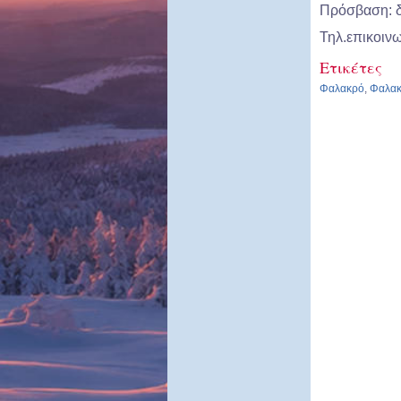
Πρόσβαση: δρ
Τηλ.επικοιν
Ετικέτες
Φαλακρό
,
Φαλα