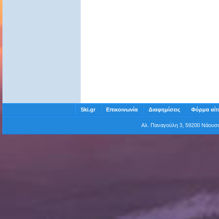
Ski.gr
Επικοινωνία
Διαφημίσεις
Φόρμα αίτ
Αλ. Παναγούλη 3, 59200 Νάου