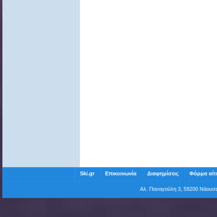
Ski.gr
Επικοινωνία
Διαφημίσεις
Φόρμα αίτ
Αλ. Παναγούλη 3, 59200 Νάου