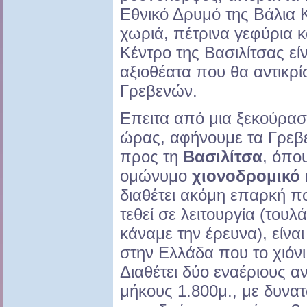
Εθνικό Δρυμό της Βάλια 
χωριά, πέτρινα γεφύρια κ
Κέντρο της Βασιλίτσας εί
αξιοθέατα που θα αντικρί
Γρεβενών.
Επειτα από μια ξεκούρασ
ώρας, αφήνουμε τα Γρεβ
προς τη
Βασιλίτσα
, όπου
ομώνυμο
χιονοδρομικό 
διαθέτει ακόμη επαρκή π
τεθεί σε λειτουργία (τουλ
κάναμε την έρευνα), είνα
στην Ελλάδα που το χιόνι
Διαθέτει δύο εναέριους 
μήκους 1.800μ., με δυνα