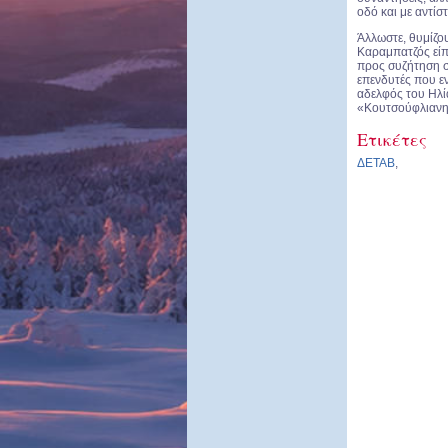
οδό και με αντίσ
Άλλωστε, θυμίζο
Καραμπατζός είπ
προς συζήτηση σ
επενδυτές που ε
αδελφός του Ηλία
«Κουτσούφλιανη»
Ετικέτες
ΔΕΤΑΒ
,