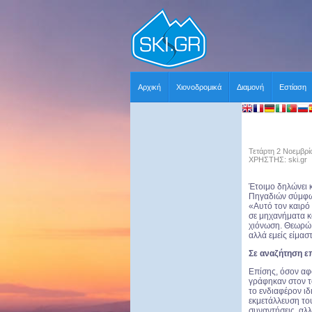
Αρχική
Χιονοδρομικά
Διαμονή
Εστίαση
Τετάρτη 2 Νοεμβρί
ΧΡΗΣΤΗΣ: ski.gr
Έτοιμο δηλώνει 
Πηγαδιών σύμφω
«Αυτό τον καιρό 
σε μηχανήματα κ
χιόνωση. Θεωρώ 
αλλά εμείς είμαστ
Σε αναζήτηση 
Επίσης, όσον αφ
γράφηκαν στον τ
το ενδιαφέρον ι
εκμετάλλευση του
συναντήσεις, αλλ