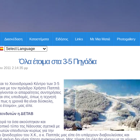
Διασκέδαση
Καταστήματα
Ειδήσεις
Links
Με Μια Ματιά
Photogallery
Όλα έτοιμα στα 3-5 Πηγάδια
ου 2011 2:14:35 μμ
και το Χιονοδρομικό Κέντρο των 3-5
να με τον πρόεδρο Χρήστο Παππά.
γίνονται οι απαραίτητες συντηρήσεις
αι στις υποδομές, όπως η τεχνητή
πως η χρονιά θα είναι δύσκολη,
ε έτοιμοι», μας είπε.
επενδυτών η ΔΕΤΑΒ
ορά τα όσα ακούστηκαν και
οπικό τύπο της Νάουσας σχετικά με
διωτών επενδυτών κυρίως για την
 ξενοδοχείου του Χ.Κ., ο κ. Παππάς μας είπε ότι υπάρχουν διαβουλεύσεις και
ά ακόμη δεν είναι τίποτε ανακοινώσιμο. Μας τόνισε ότι όλα θα γίνουν με τη νόμιμη