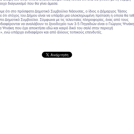
τοιχο διαγωνισμό που θα γίνει άμεσα.
υμε ότι στο πρόσφατο Δημοτικό Συμβούλιο Νάουσας, ο ίδιος ο Δήμαρχος Τάσος
ε ότι στόχος του Δήμου είναι να υπάρξει μια ολοκληρωμένη πρόταση η οποία θα τεθ
το Δημοτικό Συμβούλιο. Σύμφωνα με τις τελευταίες πληροφορίες, ένας από τους
νδιαφέρονται να αναλάβουν το ξενοδοχείο των 3-5 Πηγαδιών είναι ο Γιώργος Ψινάκη
 Ψινάκη που έχει αποκτήσει εδώ και καιρό δικό του σαλέ στην περιοχή
, ενώ υπάρχει ενδιαφέρον και από άλλους τοπικούς επενδυτές.