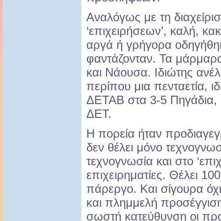
Αναλόγως με τη διαχείρι
‘επιχειρήσεων’, καλή, κα
αργά ή γρήγορα οδηγήθηκ
φαντάζονταν. Τα μάρμαρ
και Νάουσα. Ιδιώτης ανέλ
περίπου μια πενταετία, ιδ
ΔΕΤΑΒ στα 3-5 Πηγάδια, ί
ΔΕΤ.
Η πορεία ήταν προδιαγεγρ
δεν θέλει μόνο τεχνογνωσ
τεχνογνωσία και στο ‘επιχ
επιχειρηματίες. Θέλει 10
πάρεργο. Και σίγουρα όχι
και πλημμελή προσέγγιση
σωστή κατεύθυνση οι προ