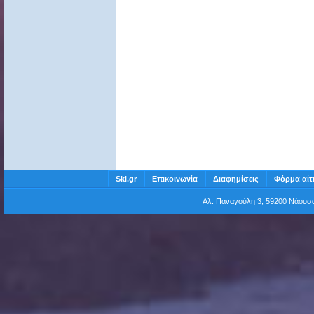
Ski.gr
Επικοινωνία
Διαφημίσεις
Φόρμα αίτ
Αλ. Παναγούλη 3, 59200 Νάου