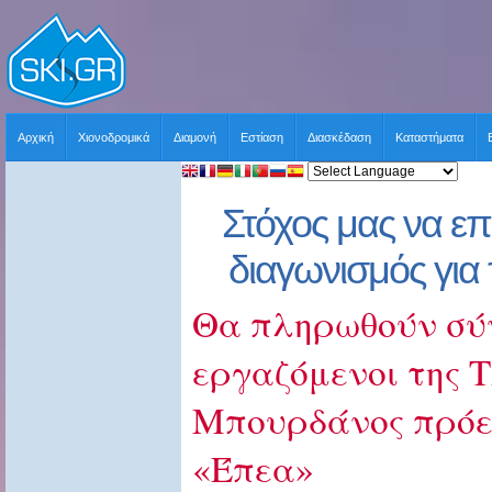
Αρχική
Χιονοδρομικά
Διαμονή
Εστίαση
Διασκέδαση
Καταστήματα
Στόχος μας να επ
διαγωνισμός για 
Θα πληρωθούν σύ
εργαζόμενοι της 
Μπουρδάνος πρόε
«Έπεα»