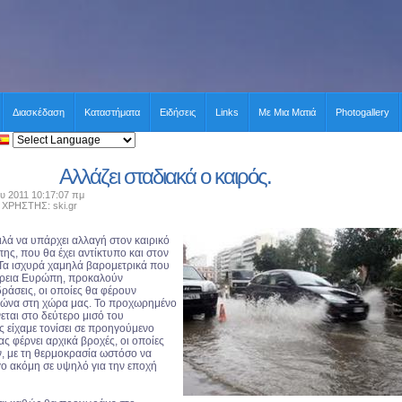
Διασκέδαση
Καταστήματα
Ειδήσεις
Links
Με Μια Ματιά
Photogallery
Αλλάζει σταδιακά ο καιρός.
ου 2011 10:17:07 πμ
ΡΗΣΤΗΣ: ski.gr
δειλά να υπάρχει αλλαγή στον καιρικό
ης, που θα έχει αντίκτυπο και στον
Τα ισχυρά χαμηλά βαρομετρικά που
όρεια Ευρώπη, προκαλούν
ράσεις, οι οποίες θα φέρουν
ιμώνα στη χώρα μας. Το προχωρημένο
εται στο δεύτερο μισό του
 είχαμε τονίσει σε προηγούμενο
μας φέρνει αρχικά βροχές, οι οποίες
ν, με τη θερμοκρασία ωστόσο να
γο ακόμη σε υψηλό για την εποχή