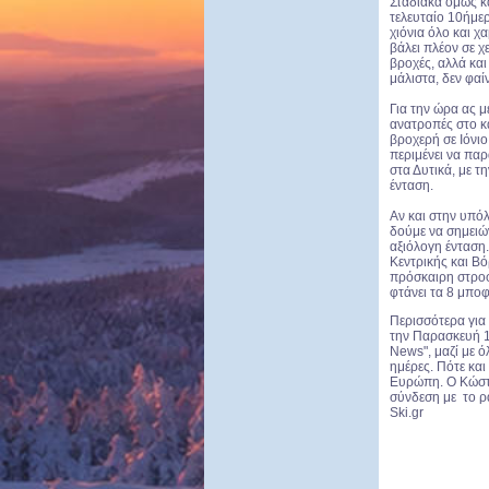
Σταδιακά όμως κ
τελευταίο 10ήμερ
χιόνια όλο και χ
βάλει πλέον σε 
βροχές, αλλά και
μάλιστα, δεν φαί
Για την ώρα ας μ
ανατροπές στο κα
βροχερή σε Ιόνι
περιμένει να παρ
στα Δυτικά, με τ
ένταση.
Αν και στην υπό
δούμε να σημειώ
αξιόλογη ένταση.
Κεντρικής και Β
πρόσκαιρη στροφ
φτάνει τα 8 μπο
Περισσότερα για 
την Παρασκευή 1
News", μαζί με ό
ημέρες. Πότε και
Ευρώπη. Ο Κώστας
σύνδεση με το ρά
Ski.gr