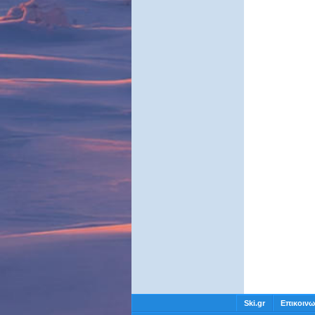
Ski.gr
Επικοινω