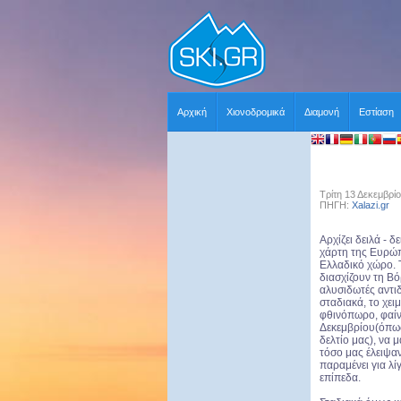
Αρχική
Χιονοδρομικά
Διαμονή
Εστίαση
Τρίτη 13 Δεκεμβρί
ΠΗΓΗ:
Xalazi.gr
Χ
Αρχίζει δειλά - 
χάρτη της Ευρώπ
Ελλαδικό χώρο. 
διασχίζουν τη Β
αλυσιδωτές αντιδ
σταδιακά, το χε
φθινόπωρο, φαίν
Δεκεμβρίου(όπως
δελτίο μας), να 
τόσο μας έλειψα
παραμένει για λί
επίπεδα.