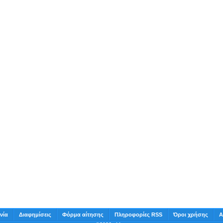
νία
Διαφημίσεις
Φόρμα αίτησης
Πληροφορίες RSS
Όροι χρήσης
Α