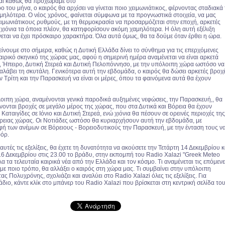
αι καθώς θα προχωράμε στο
ο του μήνα, ο καιρός θα αρχίσει να γίνεται ποιο χειμωνιάτικος, φέρνοντας σταδιακά 
αμηλότερα. Ο νέος χρόνος, φαίνεται σύμφωνα με τα προγνωστικά στοιχεία, να μας
χειμωνιάτικους ρυθμούς, με τη θερμοκρασία να προσαρμόζεται στην εποχή, αρκετές
 χιόνια τα όποια πλέον, θα κατηφορίσουν ακόμη χαμηλότερα. Η όλη αυτή εξέλιξη
νεται να έχει πρόσκαιρο χαρακτήρα. Όλα αυτά όμως, θα τα δούμε όταν έρθει η ώρα.
είνουμε στο σήμερα, καθώς η Δυτική Ελλάδα δίνει το σύνθημα για τις επερχόμενες
ιρικό σκηνικό της χώρας μας, αφού η σημερινή ημέρα αναμένεται να είναι αρκετά
ο, Ήπειρο, Δυτική Στερεά και Δυτική Πελοπόννησο, με την υπόλοιπη χώρα ωστόσο να
αλάβει τη σκυτάλη. Γενικότερα αυτή την εβδομάδα, ο καιρός θα δώσει αρκετές βροχ
ην Τρίτη και την Παρασκευή να είναι οι μέρες, όπου τα φαινόμενα αυτά θα έχουν
λοιπη χώρα, αναμένονται γενικά παροδικά αυξημένες νεφώσεις, την Παρασκευή,, θα
νονται βροχές σε μεγάλο μέρος της χώρας, που στα Δυτικά και Βόρεια θα έχουν
 Καταιγίδες σε Ιόνιο και Δυτική Στερεά, ενώ χιόνια θα πέσουν σε ορεινές περιοχές της
όρειας χώρας. Οι Νοτιάδες ωστόσο θα κυριαρχήσουν αυτή την εβδομάδα, με
ή των ανέμων σε Βόρειους - Βορειοδυτικούς την Παρασκευή, με την ένταση τους ν
φόρ.
αυτές τις εξελίξεις, θα έχετε τη δυνατότητα να ακούσετε την Τετάρτη 14 Δεκεμβρίου κ
6 Δεκεμβρίου στις 23.00 το βράδυ, στην εκπομπή του Radio Xalazi "Greek Meteo
λα τα τελευταία καιρικά νέα από την Ελλάδα και τον κόσμο. Τι αναμένεται τις επόμεν
 με ποιο τρόπο, θα αλλάξει ο καιρός στη χώρα μας. Τι συμβαίνει στην υπόλοιπη
 Πολυχρόνης, σχολιάζει και αναλύει στο Radio Xalazi όλες τις εξελίξεις. Για
διο, κάντε κλίκ στο μπάνερ του Radio Xalazi που βρίσκεται στη κεντρική σελίδα το