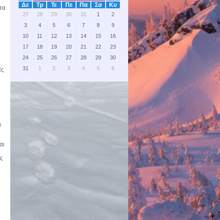
Δε
Τρ
Τε
Πε
Πα
Σα
Κυ
τα
27
28
29
30
31
1
2
3
4
5
6
7
8
9
10
11
12
13
14
15
16
17
18
19
20
21
22
23
24
25
26
27
28
29
30
31
1
2
3
4
5
6
ές
α
αι
ες
υ