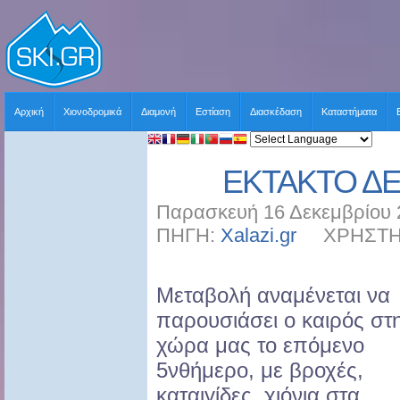
Αρχική
Χιονοδρομικά
Διαμονή
Εστίαση
Διασκέδαση
Καταστήματα
ΕΚΤΑΚΤΟ ΔΕ
Παρασκευή 16 Δεκεμβρίου 2
ΠΗΓΗ:
Xalazi.gr
ΧΡΗΣΤΗΣ:
Μεταβολή αναμένεται να
παρουσιάσει ο καιρός στ
χώρα μας το επόμενο
5νθήμερο, με βροχές,
καταιγίδες, χιόνια στα