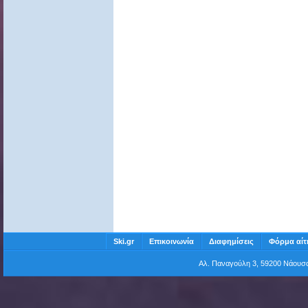
Ski.gr
Επικοινωνία
Διαφημίσεις
Φόρμα αίτ
Αλ. Παναγούλη 3, 59200 Νάου