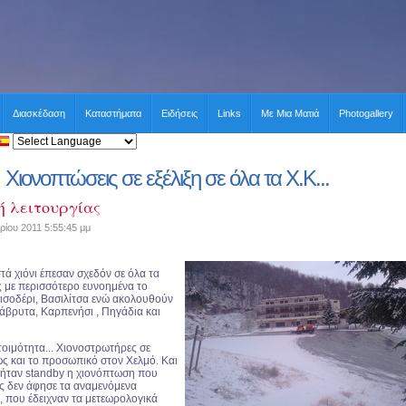
Διασκέδαση
Καταστήματα
Ειδήσεις
Links
Με Μια Ματιά
Photogallery
Χιονοπτώσεις σε εξέλιξη σε όλα τα Χ.Κ...
ή λειτουργίας
ρίου 2011 5:55:45 μμ
ά χιόνι έπεσαν σχεδόν σε όλα τα
ς με περισσότερο ευνοημένα το
ισοδέρι, Βασιλίτσα ενώ ακολουθούν
βρυτα, Καρπενήσι , Πηγάδια και
τοιμότητα... Χιονοστρωτήρες σε
ως και το προσωπικό στον Χελμό. Και
α ήταν standby η χιονόπτωση που
ες δεν άφησε τα αναμενόμενα
, που έδειχναν τα μετεωρολογικά