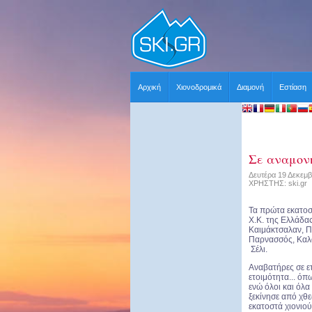
Αρχική
Χιονοδρομικά
Διαμονή
Εστίαση
Σε αναμον
Δευτέρα 19 Δεκεμβ
ΧΡΗΣΤΗΣ: ski.gr
Τα πρώτα εκατοστ
Χ.Κ. της Ελλάδα
Καιμάκτσαλαν, Π
Παρνασσός, Καλά
Σέλι.
Αναβατήρες σε ε
ετοιμότητα... όπ
ενώ όλοι και όλ
ξεκίνησε από χθ
εκατοστά χιονιού