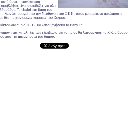
α αυτά όμως η χιονόπτωση
ι προβλέψεις είναι αισιόδοξες για όλη
εβδομάδας. Το chalet στη βάση του
ι πλέον λειτουργεί υπό την διεύθυνση του Χ.Κ.Κ., όπου μπορείτε να απολαύσετε
ε θέα τις χιονισμένες κορυφές του Χελμού.
μάκτσαλαν αυριο 20-12 θα λειτουργήσουν τα Baby lift.
ναμονή της κατάληξης των εξελίξεων, για το ποιος θα λειτουργήσει το Χ.Κ. ο δρόμο
τός από τα μηχανήματα του δήμου.