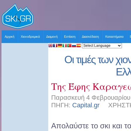
Αρχική
Χιονοδρομικά
Διαμονή
Εστίαση
Διασκέδαση
Καταστήματα
Οι τιμές των χι
Ελ
Της Έφης Καραγε
Παρασκευή 4 Φεβρουαρίου 
ΠΗΓΗ:
Capital.gr
ΧΡΗΣΤΗΣ:
Απολαύστε το σκι και τ