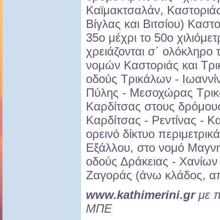
Καϊμακτσαλάν, Καστοριά
Βίγλας και Βιτσίου) Καστ
35ο μέχρι το 50ο χιλιόμετ
χρειάζονται σ΄ ολόκληρο τ
νομών Καστοριάς και Τρι
οδούς Τρικάλων - Ιωαννί
Πύλης - Μεσοχώρας Τρικ
Καρδίτσας στους δρόμους
Καρδίτσας - Ρεντίνας - Κ
ορεινό δίκτυο περιμετρικ
Εξάλλου, στο νομό Μαγνη
οδούς Δράκειας - Χανίων 
Ζαγοράς (άνω κλάδος, απ
www.kathimerini.gr
με π
ΜΠΕ