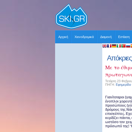
Αρχική
Χιονοδρομικά
Διαμονή
Εστίαση
Απόκριες
Με το έθιμ
πρωταγωνισ
Τετάρτη 23 Φεβρου
ΠΗΓΗ:
Εφημερίδα
Γιανίτσαροι (γα
ένοπλοι χορευτέ
προσώπους (γύψ
δρόμους της Νά
επισκέπτες. Εχε
κερδίζει πάντα,
ωστόσο τον χει
πρόσωπό της! ‘