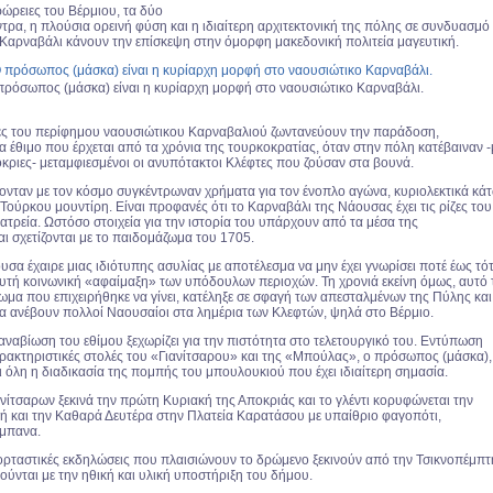
ρώρειες του Βέρμιου, τα δύο
τρα, η πλούσια ορεινή φύση και η ιδιαίτερη αρχιτεκτονική της πόλης σε συνδυασμό
 Καρναβάλι κάνουν την επίσκεψη στην όμορφη μακεδονική πολιτεία μαγευτική.
πρόσωπος (μάσκα) είναι η κυρίαρχη μορφή στο ναουσιώτικο Καρναβάλι.
ς του περίφημου ναουσιώτικου Καρναβαλιού ζωντανεύουν την παράδοση,
 έθιμο που έρχεται από τα χρόνια της τουρκοκρατίας, όταν στην πόλη κατέβαιναν -
κριες- μεταμφιεσμένοι οι ανυπότακτοι Κλέφτες που ζούσαν στα βουνά.
νταν με τον κόσμο συγκέντρωναν χρήματα για τον ένοπλο αγώνα, κυριολεκτικά κά
Τούρκου μουντίρη. Είναι προφανές ότι το Καρναβάλι της Νάουσας έχει τις ρίζες του
ατρεία. Ωστόσο στοιχεία για την ιστορία του υπάρχουν από τα μέσα της
ι σχετίζονται με το παιδομάζωμα του 1705.
υσα έχαιρε μιας ιδιότυπης ασυλίας με αποτέλεσμα να μην έχει γνωρίσει ποτέ έως τό
αυτή κοινωνική «αφαίμαξη» των υπόδουλων περιοχών. Τη χρονιά εκείνη όμως, αυτό 
μα που επιχειρήθηκε να γίνει, κατέληξε σε σφαγή των απεσταλμένων της Πύλης και
να ανέβουν πολλοί Ναουσαίοι στα λημέρια των Κλεφτών, ψηλά στο Βέρμιο.
 αναβίωση του εθίμου ξεχωρίζει για την πιστότητα στο τελετουργικό του. Εντύπωση
ρακτηριστικές στολές του «Γιανίτσαρου» και της «Μπούλας», ο πρόσωπος (μάσκα),
 όλη η διαδικασία της πομπής του μπουλουκιού που έχει ιδιαίτερη σημασία.
νίτσαρων ξεκινά την πρώτη Κυριακή της Αποκριάς και το γλέντι κορυφώνεται την
κή και την Καθαρά Δευτέρα στην Πλατεία Καρατάσου με υπαίθριο φαγοπότι,
ύμπανα.
ορταστικές εκδηλώσεις που πλαισιώνουν το δρώμενο ξεκινούν από την Τσικνοπέμπτ
ύνται με την ηθική και υλική υποστήριξη του δήμου.