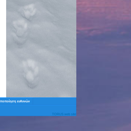
ποποίηση ευθυνών
TORUS web site