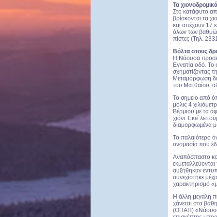
Τα χιονοδρομικά
Στο κατάφυτο απ
βρίσκονται τα χ
και απέχουν 17 κ
όλων των βαθμών
πίστες (Τηλ. 23
Βόλτα στους δρό
Η Νάουσα προσεγ
Εγνατία οδό. Το 
σχηματίζοντας τη
Μεταμόρφωση δια
του Ματθαίου, αλ
Το σημείο από ό
μόλις 4 χιλιόμε
Βέρμιου με τα ά
χιόνι. Εκεί λειτ
διαμορφωμένα μο
Το παλαιότερο ό
ονομασία που έδ
Αναπόσπαστο κομ
εκμεταλλεύονται
αυξήθηκαν εντυπ
συνεχίστηκε μέχ
χαρακτηρισμό «μ
Η άλλη μεγάλη π
χάνεται στα βάθ
(ΟΠΑΠ) «Νάουσα
επισκέπτης μπορε