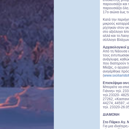
παρουσιάζει και 
παρουσιάζει όλη
17o αιώνα έως τι
Κατά την περιήγ
μικρούς καταρρά
ρίχτηκαν στον γκ
στο αξιόλογο Ισ
αλλά και το Λαο
σύλλογο Βλάχων 
Αρχαιολογικοί 
Από τη Νάουσα α
τους εντυπωσιακ
ανάγλυφα, καθώς
που διατηρούν τ
Μίεζας, ο αρχαι
ανεγέρθηκε πρό
(
www.sxoliaristo
Επισκέψιμα οιν
Μπορείτε να επι
Γιάννη» τηλ. 23
τηλ.23320- 4825
27262, «Καστανι
44274, 44597, 
τηλ. 23320-26.0
ΔΙΑΜΟΝΗ
Στο Πάρκο Αγ. 
Για μια ιδιαίτερ