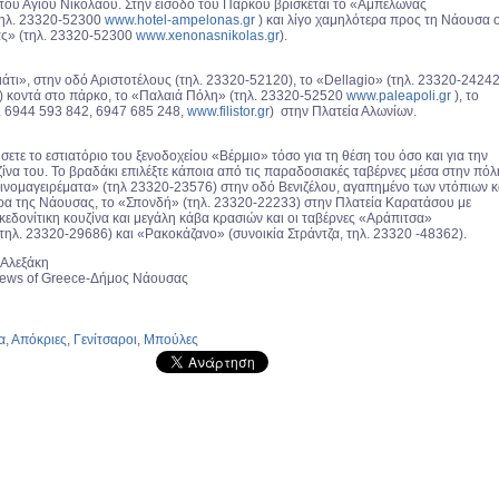
του Αγίου Νικολάου. Στην είσοδο του Πάρκου βρίσκεται το «Αμπελώνας
ηλ. 23320-52300
www.hotel-ampelonas.gr
) και λίγο χαμηλότερα προς τη Νάουσα 
ας» (τηλ. 23320-52300
www.xenonasnikolas.gr
).
άτι», στην οδό Αριστοτέλους (τηλ. 23320-52120), το «Dellagio» (τηλ. 23320-24242
) κοντά στο πάρκο, το «Παλαιά Πόλη» (τηλ. 23320-52520
www.paleapoli.gr
), το
. 6944 593 842, 6947 685 248,
www.filistor.gr
) στην Πλατεία Αλωνίων.
ήσετε το εστιατόριο του ξενοδοχείου «Βέρμιο» τόσο για τη θέση του όσο και για την
ίνα του. Το βραδάκι επιλέξτε κάποια από τις παραδοσιακές ταβέρνες μέσα στην πόλ
Οινομαγειρέματα» (τηλ 23320-23576) στην οδό Βενιζέλου, αγαπημένο των ντόπιων κ
ρα της Νάουσας, το «Σπονδή» (τηλ. 23320-22233) στην Πλατεία Καρατάσου με
εδονίτικη κουζίνα και μεγάλη κάβα κρασιών και οι ταβέρνες «Αράπιτσα»
τηλ. 23320-29686) και «Ρακοκάζανο» (συνοικία Στράντζα, τηλ. 23320 -48362).
 Αλεξάκη
iews of Greece-Δήμος Νάουσας
α
,
Απόκριες
,
Γενίτσαροι
,
Μπούλες