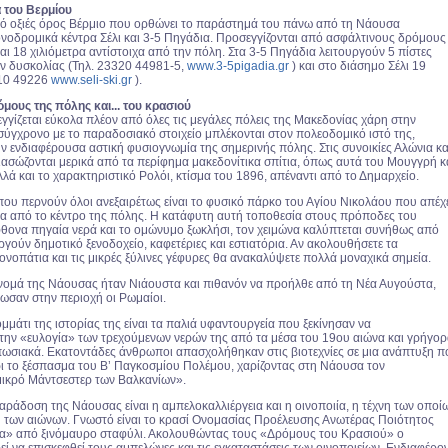
 του Βερμίου
ό οξιές όρος Βέρμιο που ορθώνει το παράστημά του πάνω από τη Νάουσα
ιονοδρομικά κέντρα Σέλι και 3-5 Πηγάδια. Προσεγγίζονται από ασφάλτινους δρόμους
αι 18 χιλιόμετρα αντίστοιχα από την πόλη. Στα 3-5 Πηγάδια λειτουργούν 5 πίστες
 δυσκολίας (Τηλ. 23320 44981-5,
www.3-5pigadia.gr
) και στο διάσημο Σέλι 19
310 49226
www.seli-ski.gr
).
μους της πόλης και... του κρασιού
γίζεται εύκολα πλέον από όλες τις μεγάλες πόλεις της Μακεδονίας χάρη στην
σύγχρονο με το παραδοσιακό στοιχείο μπλέκονται στον πολεοδομικό ιστό της,
ν ενδιαφέρουσα αστική φυσιογνωμία της σημερινής πόλης. Στις συνοικίες Αλώνια κα
σώζονται μερικά από τα περίφημα μακεδονίτικα σπίτια, όπως αυτά του Μουγγρή κ
λά και το χαρακτηριστικό Ρολόι, κτίσμα του 1896, απέναντι από το Δημαρχείο.
που περνούν όλοι ανεξαιρέτως είναι το φυσικό πάρκο του Αγίου Νικολάου που απέχ
τρα από το κέντρο της πόλης. Η κατάφυτη αυτή τοποθεσία στους πρόποδες του
φθονα πηγαία νερά και το ομώνυμο ξωκλήσι, τον χειμώνα καλύπτεται συνήθως από
ουργούν δημοτικό ξενοδοχείο, καφετέριες και εστιατόρια. Αν ακολουθήσετε τα
νοπάτια και τις μικρές ξύλινες γέφυρες θα ανακαλύψετε πολλά μοναχικά σημεία.
νομά της Νάουσας ήταν Νιάουστα και πιθανόν να προήλθε από τη Νέα Αυγούστα,
ωσαν στην περιοχή οι Ρωμαίοι.
μάτι της ιστορίας της είναι τα παλιά υφαντουργεία που ξεκίνησαν να
 την «ευλογία» των τρεχούμενων νερών της από τα μέσα του 19ου αιώνα και γρήγο
ωσιακά. Εκατοντάδες άνθρωποι απασχολήθηκαν στις βιοτεχνίες σε μια ανάπτυξη π
ρι το ξέσπασμα του Β’ Παγκοσμίου Πολέμου, χαρίζοντας στη Νάουσα τον
ικρό Μάντσεστερ των Βαλκανίων».
αράδοση της Νάουσας είναι η αμπελοκαλλιέργεια και η οινοποιία, η τέχνη των οποί
η των αιώνων. Γνωστό είναι το κρασί Ονομασίας Προέλευσης Ανωτέρας Ποιότητος
» από ξινόμαυρο σταφύλι. Ακολουθώντας τους «Δρόμους του Κρασιού» ο
ί να επισκεφθεί τους αμπελώνες και τις εγκαταστάσεις των οινοποιείων. Ενδιαφέρο