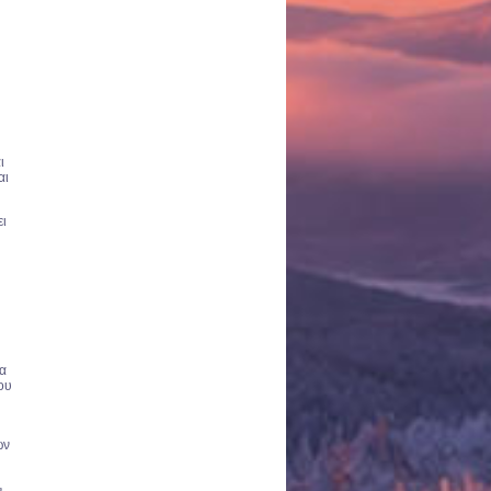
ι
αι
ει
ρα
ου
ων
ν