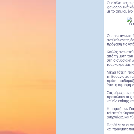
Οι ολόλευκες ακ
χιονοδρομικά κέν
με το φημισμένο
Ο 
Οι πρωταγωνιστέ
αναβιώνοντας ένα
πρόφαση τις Από
Καθώς ανακατεύο
από τη μύτη του 
στη διονυσιακή λ
τουρκοκρατίας κα
Μέχρι τότε η Νάο
τη βασανιστική 
πρώτο παιδομάζω
έγινε η αφορμή 
Στις μέρες μας η
προκαλούν οι χα
καθώς επίσης και
Η πομπή των Για
τελευταία Κυρια
ζουρνάδες και τ
Παράλληλα οι γι
και πραγματοποιο