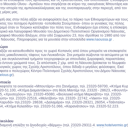
το Μουσείο Οίνου - Αμπέλου που στεγάζεται σε κτίριο της οικογένειας Μπουτάρη και
 την ιστορία της αμπελοκαλλιέργειας και της οινοπαραγωγής στην περιοχή, από τον
ς μέρες μας.
ησή σας στην πόλη αξίζει να ανηφορίσετε έως το πάρκο των Εθνομαρτύρων και τους
κτες του ποταμού Αράπιτσα -τοποθεσία Στούμπανοι- όπου οι γυναίκες της πόλης
ρεμό όταν οι Τούρκοι κατέλαβαν την πόλη τους. Ενδιαφέρον έχει επίσης η επίσκεψη
τορικό και Λαογραφικό Μουσείο του Δημοτικού Πολιτιστικού Οργανισμού Νάουσας,
γραφικό Μουσείο Βλάχων, στην οδό Σοφρωνίου 23, που ιδρύθηκε το 1980 από τον
Νάουσας. Πληροφορίες για τα μουσεία στην ιστοσελίδα
www.naoussa.gr
.
χώροι
ξίζει να κατευθυνθείτε προς το χωριό Κoπανός από όπου μπορείτε να επισκεφτείτε
ούς μακεδονικούς τάφους των Λευκαδιτών. Στα μνημεία σώζονται τα αετώματα με τα
 και συγκλονιστικά τμήματα τοιχογραφιών με σπουδαίες ζωγραφικές παραστάσεις
α έντονα χρώματά τους. Σε απόσταση 2 χλμ. από τη Νάουσα βρίσκεται το Νυμφαίο
ολογικός χώρος της Σχολής Αριστοτέλους, όπου δίδαξε ο μεγάλος φιλόσοφος. Εκεί
σφατα ο πολυχώρος Κέντρο Πολιτισμού Σχολής Αριστοτέλους του Δήμου Νάουσας
telous.gr
).
οποιεία
σκεφτείτε τα οινοποιεία «Μπουτάρη» στο Στενήμαχο, τηλ. 23320-59700, «Κτήμα Κυ
320-51.100, «Κτήμα Διαμαντάκου» στη θέση Μαντέμι τηλ. 23320 - 28623, «Φουντή»
5, «Χρυσοχόου» τηλ. 23320-45080, «Βιολογικό κτήμα Μαρκοβίτη» τηλ. 23320-
ώτη» τηλ. 23320-22516, «Μελιτζάνη» τηλ. 23320- 22742, «Vaeni» τηλ. 23320-
«Καρυδά» τηλ.23320- 28638, «Δαλαμάρα» τηλ. 23320-28321, 26054, «Τσάνταλη»
54, «Κτήμα Κελεσίδη» τηλ. 23320-51.066, «Καρανάτσιου» τηλ. 23320-52.223.
Νικολάου
η διαμονή επιλέξτε το ξενοδοχείο «Βέρμιο» (τηλ. 23320-29311-4.
www.hotelvermio.gr