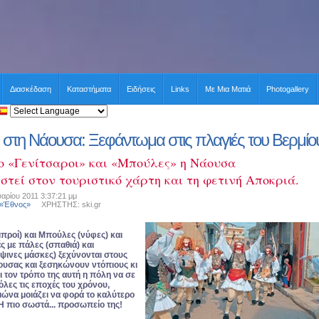
Διασκέδαση
Καταστήματα
Ειδήσεις
Links
Με Μια Ματιά
Photogallery
 στη Νάουσα: Ξεφάντωμα στις πλαγιές του Βερμίο
ο «Γενίτσαροι» και «Μπούλες» η Νάουσα
τεί στον τουριστικό χάρτη και τη φετινή Αποκριά.
αρίου 2011 3:37:21 μμ
 «Έθνος»
ΧΡΗΣΤΗΣ: ski.gr
μπροί) και Μπούλες (νύφες) και
ς με πάλες (σπαθιά) και
ινες μάσκες) ξεχύνονται στους
ουσας και ξεσηκώνουν ντόπιους κι
ι τον τρόπο της αυτή η πόλη να σε
 όλες τις εποχές του χρόνου,
μώνα μοιάζει να φορά το καλύτερο
Η πιο σωστά... προσωπείο της!