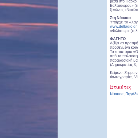
μέσα στο Πάρκο 
Βαλταδώρου» (τ
ξενώνας «Νικόλ
Στη Νάουσα
Υπάρχει το «Χαγι
www.dellagio.gr
«Φιλίστωρ» (τηλ
ΦΑΓΗΤΟ
Αξίζει να προτιμ
προσεγμένη κουζ
Το εστιατόριο «
από τα παλαιότε
παραδοσιακή μακ
(Δημοκρατίας 3, 
Κείμενο: Ζερμαίν
Φωτογραφίες: V
Ετικέτες
Νάουσα
,
Πηγάδι