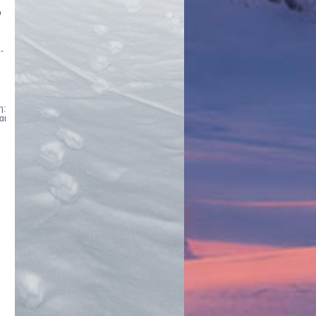
ο
-
η:
αι