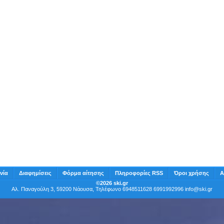
νία
Διαφημίσεις
Φόρμα αίτησης
Πληροφορίες RSS
Όροι χρήσης
Α
©2026 ski.gr
Αλ. Παναγούλη 3, 59200 Νάουσα, Τηλέφωνο 6948511628 6991992996
info@ski.gr