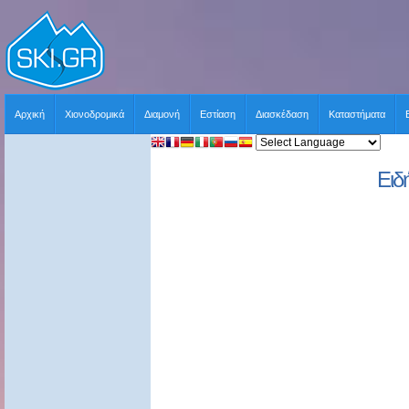
Αρχική
Χιονοδρομικά
Διαμονή
Εστίαση
Διασκέδαση
Καταστήματα
Ειδ