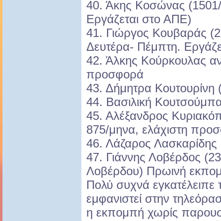
40. Άκης Κοσώνας (1501
Εργάζεται στο ΑΠΕ)
41. Γιώργος Κουβαράς (
Δευτέρα- Πέμπτη. Εργάζε
42. Άλκης Κούρκουλας αν
προσφορά
43. Δήμητρα Κουτουρίνη 
44. Βασιλική Κουτσούμπα
45. Αλέξανδρος Κυριακό
875/μηνα, ελάχιστη προ
46. Λάζαρος Λασκαρίδης 
47. Γιάννης Λοβέρδος (
Λοβέρδου) Πρωινή εκπομ
Πολύ συχνά εγκατέλειπε 
εμφανιστεί στην τηλεόρα
η εκπομπή χωρίς παρουσ