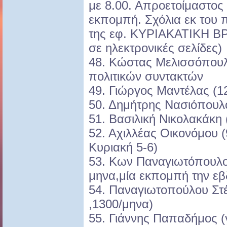
με 8.00. Απροετοίμαστος 
εκπομπή. Σχόλια εκ του π
της εφ. ΚΥΡΙΑΚΑΤΙΚΗ ΒΡ
σε ηλεκτρονικές σελίδες)
48. Κώστας Μελισσόπουλ
πολιτικών συντακτών
49. Γιώργος Μαντέλας 
50. Δημήτρης Νασιόπουλο
51. Βασιλική Νικολακάκη
52. Αχιλλέας Οικονόμου 
Κυριακή 5-6)
53. Κων Παναγιωτόπουλος
μηνα,μία εκπομπή την ε
54. Παναγιωτοπούλου Στ
,1300/μηνα)
55. Γιάννης Παπαδήμος (