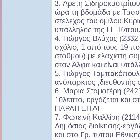
3. Αρετη Σιδηροκαστρίτο
ώρα τη βδομάδα με Τασσι
στέλεχος του ομίλου Κυρι
υπάλληλος της ΓΓ Τύπου
4. Γιώργος Βλάχος (2332 
σχόλιο, 1 από τους 19 πο
σταθμού) με ελάχιστη συμ
στον Αλφα και είναι υπά
5. Γιώργος Ταμπακόπουλ
ανύπαρκτος ,διευθυντής 
6. Μαρία Σταματέρη (242
10λεπτα, εργάζεται και σ
ΠΑΡΑΙΤΕΙΤΑΙ
7. Φωτεινή Καλλίρη (2114
Δημόσιας διοίκησης-εργ
και στο Γρ. τυπου Εθνικ