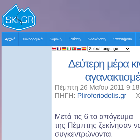
Αρχική
Χιονοδρομικά
Διαμονή
Εστίαση
Διασκέδαση
Καταστήματα
Δεύτερη μέρα κ
αγανακτισμ
Πέμπτη 26 Μαΐου 2011 9:18
ΠΗΓΗ:
Pliroforiodotis.gr
ΧΡΗ
Μετά τις 6 το απόγευμα
της Πέμπτης ξεκίνησαν ν
συγκεντρώνονται