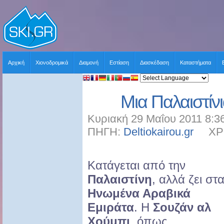
Αρχική
Χιονοδρομικά
Διαμονή
Εστίαση
Διασκέδαση
Καταστήματα
Μια Παλαιστίν
Κυριακή 29 Μαΐου 2011 8:3
ΠΗΓΗ:
Deltiokairou.gr
ΧΡΗΣ
Κατάγεται από την
Παλαιστίνη
, αλλά ζει στ
Ηνωμένα Αραβικά
Εμιράτα
. Η
Σουζάν αλ
Χούμπι
, όπως