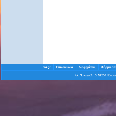
Ski.gr
Επικοινωνία
Διαφημίσεις
Φόρμα αίτ
Αλ. Παναγούλη 3, 59200 Νάου