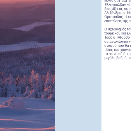
κοντά στη Νέα Με
Ελληνοαλβανικά 
διασχίζει τις πε
Αλεξάνδρειας, Ν
Ορεστιάδας. Η έκ
επιπτώσεις της ε
Ο σχεδιασμός το
τουρκικού και ελ
Τόσο ο TAP, όσο 
ανταγωνίζονται γ
αγωγού που θα τ
τέλος του χρόνου
το σκεπτικό ότι 
μεγάλο βαθμό π