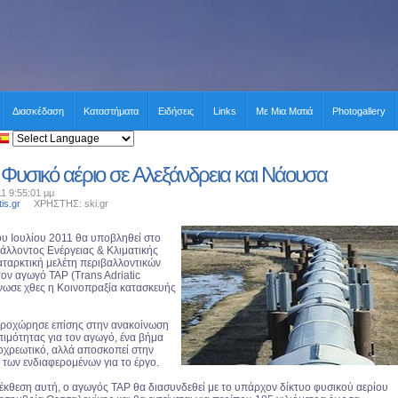
Διασκέδαση
Καταστήματα
Ειδήσεις
Links
Με Μια Ματιά
Photogallery
Φυσικό αέριο σε Αλεξάνδρεια και Νάουσα
11 9:55:01 μμ
tis.gr
ΧΡΗΣΤΗΣ: ski.gr
ου Ιουλίου 2011 θα υποβληθεί στο
άλλοντος Ενέργειας & Κλιματικής
ταρκτική μελέτη περιβαλλοντικών
ον αγωγό TAP (Trans Adriatic
ίνωσε χθες η Κοινοπραξία κατασκευής
προχώρησε επίσης στην ανακοίνωση
πιμότητας για τον αγωγό, ένα βήμα
ποχρεωτικό, αλλά αποσκοπεί στην
των ενδιαφερομένων για το έργο.
έκθεση αυτή, ο αγωγός TAP θα διασυνδεθεί με το υπάρχον δίκτυο φυσικού αερίου