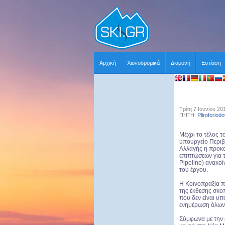
Αρχική
Χιονοδρομικά
Διαμονή
Εστίαση
Τρίτη 7 Ιουνίου 20
ΠΗΓΗ:
Pliroforiodo
Mέχρι το τέλος τ
υπουργείο Περιβ
Αλλαγής η προκα
επιπτώσεων για τ
Pipeline) ανακο
του έργου.
Η Κοινοπραξία 
της έκθεσης σκο
που δεν είναι υ
ενημέρωση όλων 
Σύμφωνα με την 