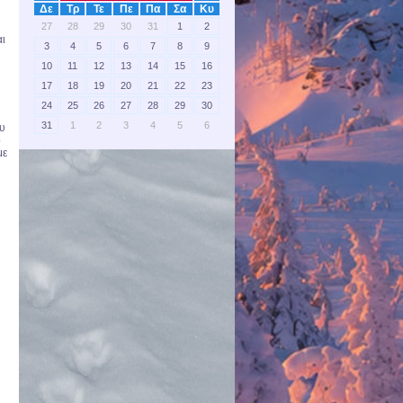
Δε
Τρ
Τε
Πε
Πα
Σα
Κυ
27
28
29
30
31
1
2
αι
3
4
5
6
7
8
9
10
11
12
13
14
15
16
17
18
19
20
21
22
23
υ
24
25
26
27
28
29
30
31
1
2
3
4
5
6
ου
ο
με