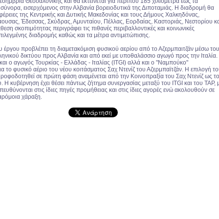
σημβρία Θεσσαλονίκης και θα εκτείνεται για περίπου 185 χιλιόμετρα έως τα
σύνορα, εισερχόμενος στην Αλβανία βορειοδυτικά της Διποταμιάς. Η διαδρομή θα
ριφέρειες της Κεντρικής και Δυτικής Μακεδονίας και τους Δήμους Χαλκηδόνας,
άουσας, Έδεσσας, Σκύδρας, Αμυνταίου, Πέλλας, Εορδαίας, Καστοριάς, Νεστορίου κ
θεση σκοπιμότητας περιγράφει τις πιθανές περιβαλλοντικές και κοινωνικές
πιλεγμένης διαδρομής καθώς και τα μέτρα αντιμετώπισης.
υ έργου προβλέπει τη διαμετακόμιση φυσικού αερίου από το Αζερμπαιτζάν μέσω το
ληνικού δικτύου προς Αλβανία και από εκεί με υποθαλάσσιο αγωγό προς την Ιταλία.
και ο αγωγός Τουρκίας - Ελλάδας - Ιταλίας (ITGI) αλλά και ο "Ναμπούκο"
ια το φυσικό αέριο του νέου κοιτάσματος Σαχ Ντενίζ του Αζερμπαϊτζάν. Η επιλογή τ
ροφοδοτηθεί σε πρώτη φάση αναμένεται από την Κοινοπραξία του Σαχ Ντενίζ ως τ
. Η κυβέρνηση έχει θέσει πάντως ζήτημα συνεργασίας μεταξύ του ITGI και του TAP, 
απευθύνονται στις ίδιες πηγές προμήθειας και στις ίδιες αγορές ενώ ακολουθούν σε
αρόμοια χάραξη.