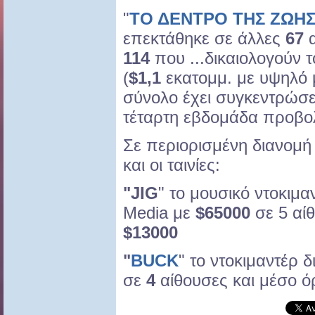
"
ΤΟ ΔΕΝΤΡΟ ΤΗΣ ΖΩΗΣ 
επεκτάθηκε σε άλλες
67
α
114
που ...δικαιολογούν 
(
$1,1
εκατομμ. με υψηλό
σύνολο έχει συγκεντρώσ
τέταρτη εβδομάδα προβο
Σε περιορισμένη διανομή
και οι ταινίες:
"JIG
" το μουσικό ντοκιμα
Media με
$65000
σε 5 αί
$13000
"
BUCK
" το ντοκιμαντέρ 
σε
4
αίθουσες και μέσο 