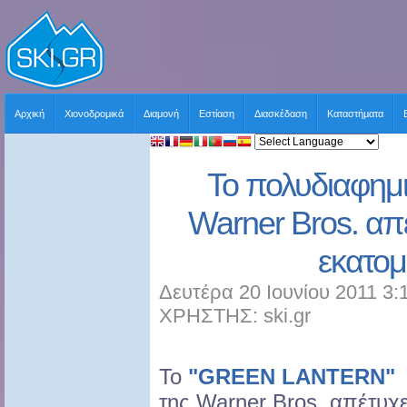
Αρχική
Χιονοδρομικά
Διαμονή
Εστίαση
Διασκέδαση
Καταστήματα
Το πολυδιαφημι
Warner Bros. απ
εκατομ
Δευτέρα 20 Ιουνίου 2011 3:
ΧΡΗΣΤΗΣ: ski.gr
Το
"GREEN LANTERN"
της Warner Bros. απέτυχ