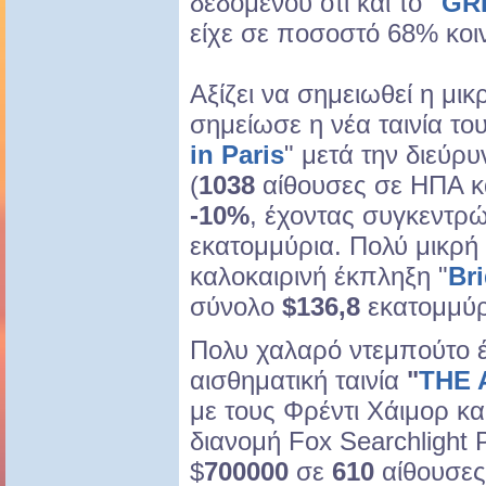
δεδομένου ότι και το
"GR
είχε σε ποσοστό 68% κοιν
Αξίζει να σημειωθεί η μ
σημείωσε η νέα ταινία του
in Paris
" μετά την διεύρ
(
1038
αίθουσες σε ΗΠΑ κα
-10%
, έχοντας συγκεντρ
εκατομμύρια. Πολύ μικρή 
καλοκαιρινή έκπληξη "
Br
σύνολο
$136,8
εκατομμύρ
Πολυ χαλαρό ντεμπούτο έ
αισθηματική ταινία
"
THE 
με τους Φρέντι Χάιμορ κ
διανομή Fox Searchlight
$
700000
σε
610
αίθουσες