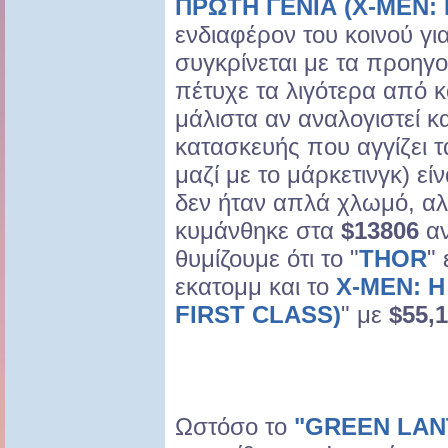
ΠΡΩΤΗ ΓΕΝΙΑ (X-MEN: 
ενδιαφέρον του κοινού για
συγκρίνεται με τα προηγ
πέτυχε τα λιγότερα από κ
μάλιστα αν αναλογιστεί κ
κατασκευής που αγγίζει 
μαζί με το μάρκετινγκ) εί
δεν ήταν απλά χλωμό, αλ
κυμάνθηκε στα
$13806
α
θυμίζουμε ότι το "
THOR
" 
εκατομμ και το
X-MEN: Η
FIRST CLASS)
" με
$55,1
Ωστόσο το
"GREEN LAN