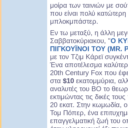
μοίρα των ταινιών με σού
που είναι πολύ κατώτερη
μπλοκμπάστερ.
Εν τω μεταξύ, η άλλη με
Σαββατοκύριακου, "
Ο ΚΥ
ΠΙΓΚΟΥΪΝΟΙ ΤΟΥ (MR.
με τον Τζιμ Κάρεϊ συγκέ
Ένα αποτέλεσμα καλύτερ
20th Century Fox που έφ
στα
$10
εκατομμύρια, αλλ
αναλυτές του BO το θεω
εκτιμώντας τις δικές του
20 εκατ. Στην κωμωδία, ο
Τομ Πόπερ, ένα επιτυχημ
επαγγελματική ζωή του οπ