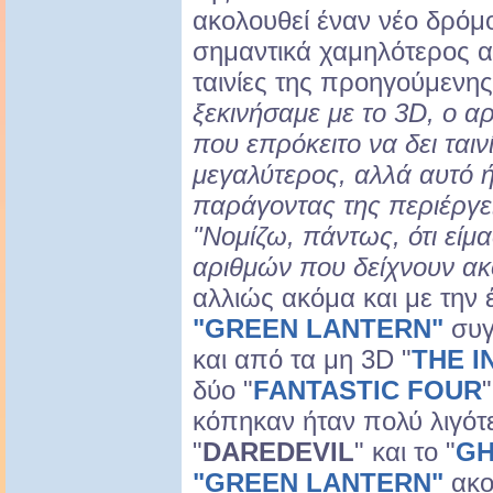
ακολουθεί έναν νέο δρόμο
σημαντικά χαμηλότερος απ
ταινίες της προηγούμενης
ξεκινήσαμε με το 3D, ο 
που επρόκειτο να δει ταιν
μεγαλύτερος, αλλά αυτό 
παράγοντας της περιέργε
"Νομίζω, πάντως, ότι είμ
αριθμών που δείχνουν ακ
αλλιώς ακόμα και με την 
"GREEN LANTERN"
συγ
και από τα μη 3D "
THE I
δύο "
FANTASTIC FOUR
κόπηκαν ήταν πολύ λιγότ
"
DAREDEVIL
" και το "
GH
"GREEN LANTERN"
ακο