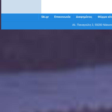
Ski.gr
Επικοινωνία
Διαφημίσεις
Φόρμα αίτ
Αλ. Παναγούλη 3, 59200 Νάου