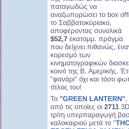
παταγωδώς να
αναζωπυρώσει το box off
το Σαββατοκύριακο,
αποφέροντας συνολικά
$52,7
εκατομμ. πράγμα
που δείχνει πιθανώς, ένα
κορεσμό των
κινηματογραφικών διασκε
κοινό της Β. Αμερικής. Έτ
"φανάρι" όχι και τόσο φω
τίτλος του!
Το
"GREEN LANTERN"
,
από τις οποίες οι
2711
3D
τρίτη υπερπαραγωγή βασι
καλοκαιριού μετά το "
TH