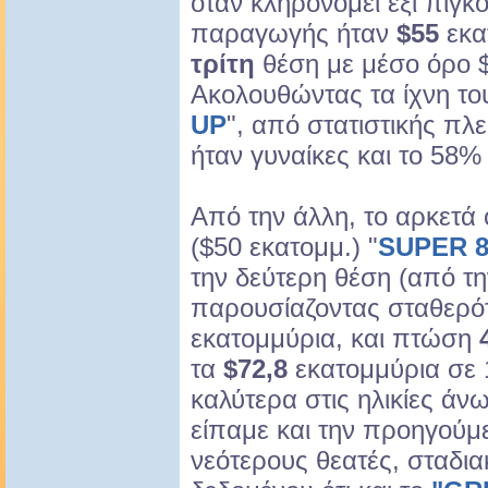
όταν κληρονομεί έξι πιγκ
παραγωγής ήταν
$55
εκα
τρίτη
θέση με μέσο όρο 
Ακολουθώντας τα ίχνη του
UP
", από στατιστικής πλ
ήταν γυναίκες και το 58%
Από την άλλη, το αρκετά 
($50 εκατομμ.) "
SUPER 
την δεύτερη θέση (από τ
παρουσίαζοντας σταθερό
εκατομμύρια, και πτώση
τα
$72,8
εκατομμύρια σε 
καλύτερα στις ηλικίες ά
είπαμε και την προηγούμ
νεότερους θεατές, σταδια