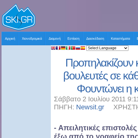
Αρχική
Χιονοδρομικά
Διαμονή
Εστίαση
Διασκέδαση
Καταστήματα
Προπηλακίζουν κ
βουλευτές σε κάθ
Φουντώνει η 
Σάββατο 2 Ιουλίου 2011 9:1
ΠΗΓΗ:
Newsit.gr
ΧΡΗΣΤΗΣ:
- Απειλητικές επιστολές
έξω από το γραφείο τη