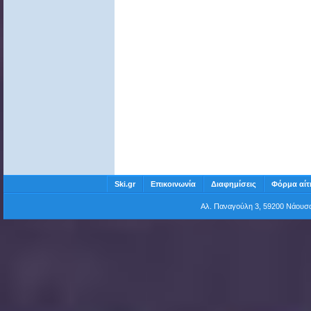
Ski.gr
Επικοινωνία
Διαφημίσεις
Φόρμα αίτ
Αλ. Παναγούλη 3, 59200 Νάου