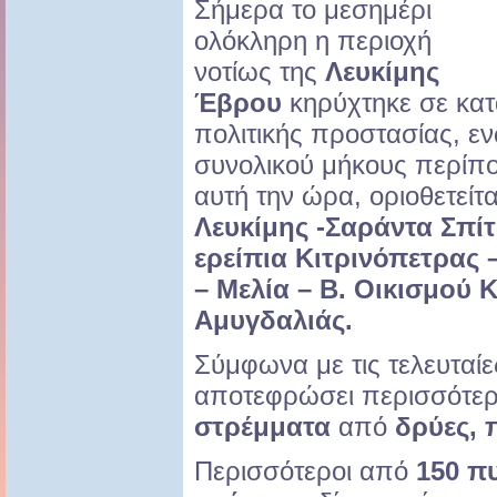
Σήμερα το μεσημέρι
ολόκληρη η περιοχή
νοτίως της
Λευκίμης
Έβρου
κηρύχτηκε σε κατ
πολιτικής προστασίας, ε
συνολικού μήκους περίπο
αυτή την ώρα, οριοθετείτ
Λευκίμης -Σαράντα Σπίτ
ερείπια Κιτρινόπετρα
– Μελία – Β. Οικισμού
Αμυγδαλιάς.
Σύμφωνα με τις τελευταίες
αποτεφρώσει περισσότε
στρέμματα
από
δρύες, 
Περισσότεροι από
150 π