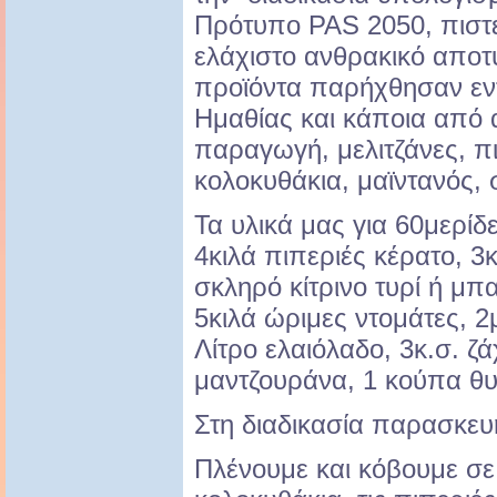
Πρότυπο PAS 2050, πιστε
ελάχιστο ανθρακικό αποτ
προϊόντα παρήχθησαν εν
Ημαθίας και κάποια από α
παραγωγή, μελιτζάνες, πι
κολοκυθάκια, μαϊντανός,
Τα υλικά μας για 60μερίδε
4κιλά πιπεριές κέρατο, 3κ
σκληρό κίτρινο τυρί ή μπ
5κιλά ώριμες ντομάτες, 
Λίτρο ελαιόλαδο, 3κ.σ. ζ
μαντζουράνα, 1 κούπα θυμ
Στη διαδικασία παρασκευ
Πλένουμε και κόβουμε σ