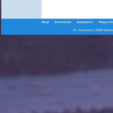
Ski.gr
Επικοινωνία
Διαφημίσεις
Φόρμα αίτ
Αλ. Παναγούλη 3, 59200 Νάου