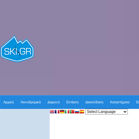
Αρχική
Χιονοδρομικά
Διαμονή
Εστίαση
Διασκέδαση
Καταστήματα
Ε