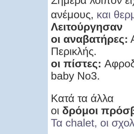
Σήμερα λοιπόν εί
ανέμους,
και θερ
Λειτούργησαν
οι αναβατήρες:
Α
Περικλής.
οι πίστες:
Αφροδ
baby No3.
Κατά τα άλλα
oι
δρόμοι πρόσ
Τα
chalet
, οι σχο