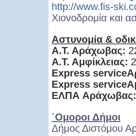
http://www.fis-ski.
Xιονοδρομία και α
Αστυνομία & οδικ
Α.Τ. Αράχωβας:
2
Α
.
Τ
.
Αμφίκλειας
:
2
Express service
Α
Express service
Α
ΕΛΠΑ
Αράχωβας
΄Ομοροι Δήμοι
Δήμος Διστόμου Α