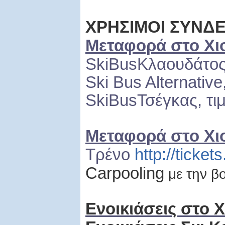
ΧΡΗΣΙΜΟΙ ΣΥΝΔ
Μεταφορά στο Χι
Ski
Bus
Κλαουδάτος
Ski Bus
Alternative
Ski
Bus
Τσέγκας, τ
Μεταφορά στο Χι
Τρένο
http://ticket
C
arpooling
με την β
Ενοικιάσεις στο 