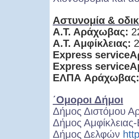
Αστυνομία & οδικ
Α.Τ. Αράχωβας:
2
Α
.
Τ
.
Αμφίκλειας
:
2
Express service
Α
Express service
Α
ΕΛΠΑ
Αράχωβας
΄Ομοροι Δήμοι
Δήμος Διστόμου Α
Δήμος Αμφίκλειας-
Δήμος Δελφών
htt