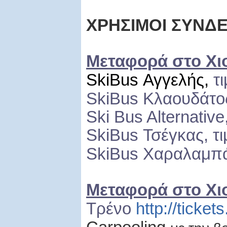
ΧΡΗΣΙΜΟΙ ΣΥΝΔ
Μεταφορά στο Χι
Ski
Bus
Αγγελής,
τ
Ski
Bus
Κλαουδάτος
Ski Bus
Alternative
Ski
Bus
Τσέγκας, τ
Ski
Bus
Χαραλαμπάκ
Μεταφορά στο Χι
Τρένο
http://ticket