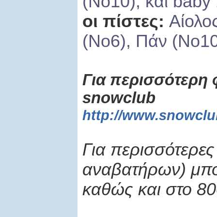
(Νο10), και
baby
οι πίστες:
Αίολο
(Νο6), Πάν (Νο10
Για περισσότερη
snowclub
http://www.snowcl
Για περισσότερες
αναβατήρων) μπο
καθώς και στο 8