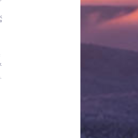
ης
τα
α
ς
,