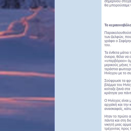
σημερινού στοχασ
θα μπορούσαμε ν
Το κεραυνοβόλο
Παρακολουθούσα 
των Δελφών, που
γράφει ο Σεφέρης
του.
Τα ένθετα μάτια
όνειρα, θέλει ν
«υπερβόρειο» όμ
μερικούς μήνες τ
τεράστια φωτογρ
Ηνίοχου με το σ
Σούφρωσε τα φρύ
βλέμμα του Ηνίο
κοίταξε ξανά στ
κράτησε για πάν
Ο Ηνίοχος είναι 
αρχαϊκή και την 
ανασκαφείς, κάτ
Ηταν το πρώτο α
πάντα και στη δι
νικητή μιας αρμ
τρέχοντας προς τ