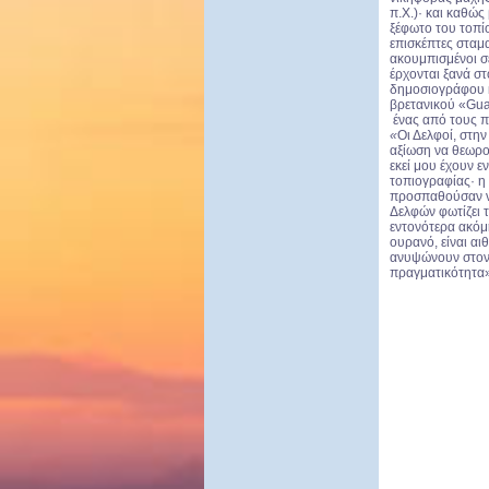
π.Χ.)· και καθώ
ξέφωτο του τοπί
επισκέπτες στα
ακουμπισμένοι σε
έρχονται ξανά στ
δημοσιογράφου κ
βρετανικού «Gua
ένας από τους π
«
Οι Δελφοί, στην
αξίωση να θεωρο
εκεί μου έχουν 
τοπιογραφίας· η
προσπαθούσαν να
Δελφών φωτίζει 
εντονότερα ακόμη
ουρανό, είναι αι
ανυψώνουν στον 
πραγματικότητα»