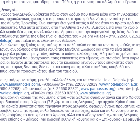
τη νίκη του στην αρματοδρομία στα Πύθια, ή για τη νίκη του αδελφού του Ιέρωνα.
α, ξεναγοί…
 χώρος των Δελφών βρίσκεται πάνω στον δρόμο που περνά μέσα από την Αράχοβα.
ρίως αρχαιολογικός χώρος και το μουσείο και αριστερά ξεκινά το μονοπάτι για τα
 της Αθηνάς Προναίας. Ονομάστηκε έτσι γιατί αυτός ο θόλος ήταν το πρώτο ιερό πο
επισκέπτες. Ολα αυτά απέχουν από την Αθήνα 170 χλμ. Αμέσως μετά είναι το χωριό
ολύ ωραία θέα προς τον ελαιώνα της Αμφισσας και την ακρογιαλιά της Ιτέας. Από τα
απόλαυσης αυτής της θέας είναι οι εξώστες του «Delphi Palace» (τηλ. 22650 82151
tels.gr
), του πάλαι ποτέ «Ξενία» των Δελφών.
ιδιωτών και της ξενίας τους υπήρχε από πολύ παλιά σε αυτόν τον τόπο, καθώς το ιε
έφερναν ανθρώπους από κάθε γωνιά της Μεγάλης Ελλάδας και από τα ξένα ακόμη.
α μεγάλο ρεύμα περιηγητών, ασίγαστο αιώνες ολόκληρους. Ηδη από τα χρόνια του
χαν ξεναγοί που ξεναγούσαν τους επισκέπτες στο τέμενος και στα αξιοθέατα γύρω
ρα, οι ξεναγοί με τις ομπρέλες τους το καλοκαίρι ξεναγούν τους επισκέπτες στον
ο, που όμως δεν τους δένει πια μια κοινή πίστη, αλλά ο καθένας κουβαλά τον
ύθο, σαν τα προσωπικά του είδη του ταξιδιού.
 τους υπάρχουν ακόμη, μεταξύ πολλών άλλων, και τα «Amalia Hotel Delphi» (τηλ.
www.amaliahotels.com
), «Απολλωνία» (τηλ. 22650 82919,
www.hotelapollonia.gr
),
2650 82268), «Παρνασσός» (τηλ. 22650 82321,
www.parnassos.org
), «Λητώ» (τηλ.
w.leto-delphi.gr
), «Πυθώ» (τηλ. 22650 82850,
www.pithohotel.gr
).
τριμαργική καρδιά της Ρούμελης, όπου «στα Σάλωνα σφάζουν αρνιά και στο Χρισσ
παραδοσιακό οικισμό Χρισσό (7,5 χλμ. από τους Δελφούς), την αρχαία Κρίσα όπου
 τα αρχαία μονοπάτια που πήγαιναν στους Δελφούς, σφάζουν όντως προβατίνες κα
σούβλι, ένα ψητό κρέας πολύ δύσκολο να το πετύχεις, αλλά και πολύ νόστιμο αν το
στός Φούρλας το πετυχαίνει στο Χρισσό, αλλά και ο «Γαργαντούας» στους Δελφούς.
υν επίσης ο «Βάκχος» για κλασική ελληνική κουζίνα και ο «Επίκουρος» με διεθνεί