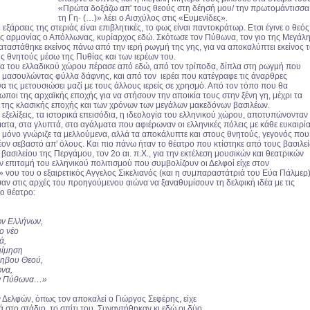
«Πρώτα δοξάζω απ' τους θεούς στη δέησή μου/ την πρωτομάντισσα
τη Γη· (…)» λέει ο Αισχύλος στις «Ευμενίδες».
 εξάρσεις της στεριάς είναι επιβλητικές, το φως είναι παντοκράτωρ. Ετσι έγινε ο θεός
ης αρμονίας ο Απόλλωνας, κυρίαρχος εδώ. Σκότωσε τον Πύθωνα, τον γιο της Μεγάλ
αταστάθηκε εκείνος πάνω από την ιερή ρωγμή της γης, για να αποκαλύπτει εκείνος 
ς θνητούς μέσω της Πυθίας και των ιερέων του.
ρία του ελλαδικού χώρου πέρασε από εδώ, από τον τρίποδα, δίπλα στη ρωγμή που
 μασουλώντας φύλλα δάφνης, και από τον ιερέα που κατέγραφε τις άναρθρες
να τις μετουσιώσει μαζί με τους άλλους ιερείς σε χρησμό. Από τον τόπο που θα
ωποι της αρχαϊκής εποχής για να στήσουν την αποικία τους στην ξένη γη, μέχρι τα
 της κλασικής εποχής και των χρόνων των μεγάλων μακεδόνων βασιλέων.
ς εξελίξεις, τα ιστορικά επεισόδια, η ιδεολογία του ελληνικού χώρου, αποτυπώνονταν
ατα, στα γλυπτά, στα αγάλματα που αφιέρωναν οι ελληνικές πόλεις με κάθε ευκαιρί
ι μόνο γνώριζε τα μελλούμενα, αλλά τα αποκάλυπτε και στους θνητούς, γεγονός που
έον σεβαστό απ' όλους. Και πιο πάνω ήταν το θέατρο που κτίστηκε από τους βασιλεί
 βασιλείου της Περγάμου, τον 2ο αι. π.Χ., για την εκτέλεση μουσικών και θεατρικών
 επιτομή του ελληνικού πολιτισμού που συμβολίζουν οι Δελφοί είχε στον
 νου του ο εξαιρετικός Αγγελος Σικελιανός (και η συμπαραστάτριά του Εύα Πάλμερ)
ν στις αρχές του προηγούμενου αιώνα να ξαναθυμίσουν τη δελφική ιδέα με τις
το θέατρο:
ων Ελλήνων,
ο νέο
ά,
μίμηση
νηβου Θεού,
να,
ον Πύθωνα…»
Δελφών, όπως τον αποκαλεί ο Γιώργος Σεφέρης, είχε
 στο στάδιο, το σπίτι του. Συναντήθηκαν κι εδώ οι δύο