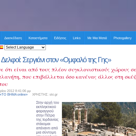
Διασκέδαση
Καταστήματα
Ειδήσεις
Links
Με Μια Ματιά
Photogallery
Δελφοί: Σεργιάνι στον «Ομφαλό της Γης»
ε ότι είναι από τους πλέον συγκλονιστικούς χώρους σ
πλανήτη, που επιβάλλεται όσο κανένας άλλος στη σκέ
που
ίου 2012 8:41:06 μμ
 «ΤΟ ΒΗΜΑ online»
ΧΡΗΣΤΗΣ: ski.gr
Στην αρχή του
εκπληκτικού
φαραγγιού
στην Πέτρα
της Ιορδανίας
στέκομαι
απέναντι από
μια σύντομη