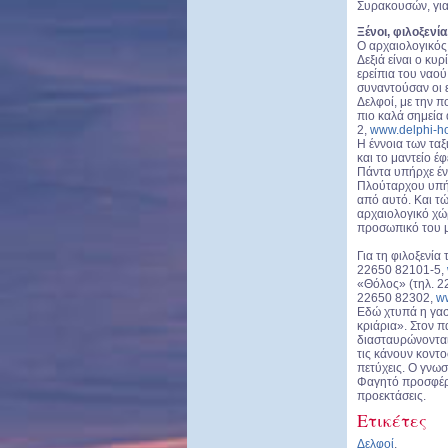
Συρακουσών, για 
Ξένοι, φιλοξενί
Ο αρχαιολογικός
Δεξιά είναι ο κυ
ερείπια του ναού
συναντούσαν οι 
Δελφοί, με την π
πιο καλά σημεία 
2,
www.delphi-ho
Η έννοια των ταξ
και το μαντείο 
Πάντα υπήρχε έν
Πλούταρχου υπήρ
από αυτό. Και τώ
αρχαιολογικό χώρ
προσωπικό του μ
Για τη φιλοξενία
22650 82101-5,
«Θόλος» (τηλ. 2
22650 82302,
ww
Εδώ χτυπά η γασ
κριάρια». Στον 
διασταυρώνονται
τις κάνουν κοντο
πετύχεις. Ο γνω
Φαγητό προσφέρο
προεκτάσεις.
Ετικέτες
Δελφοί
,