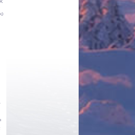
ώς
ς)
ν
ι
α