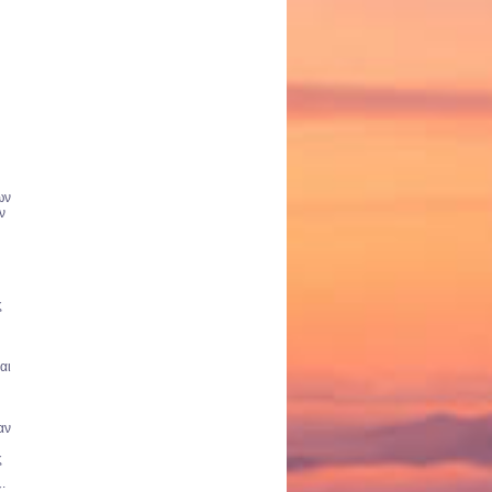
ων
ν
ς
αι
αν
ς
: