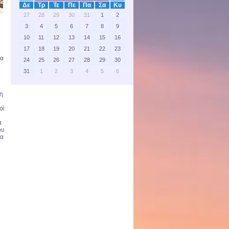
Δε
Τρ
Τε
Πε
Πα
Σα
Κυ
27
28
29
30
31
1
2
3
4
5
6
7
8
9
10
11
12
13
14
15
16
17
18
19
20
21
22
23
να
24
25
26
27
28
29
30
31
1
2
3
4
5
6
τη
οί
α
ου
τα