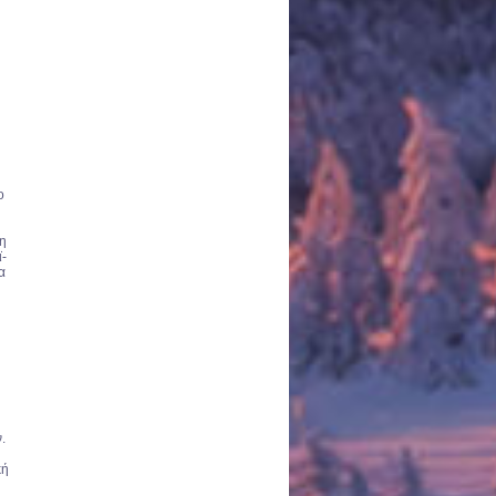
ο
τη
ϊ-
α
.
κή