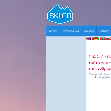
Αρχική
Χιονοδρομικά
Διαμονή
Εστίαση
Πολλοί λέν
τούτο τον 
του ανθρώ
Δευτέρα 29 Οκτωβρ
ΠΗΓΗ:
Εφημερίδα