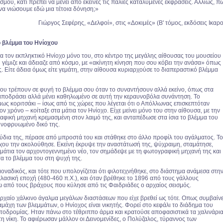
μού, κάτι πρέπει να μένει από εκείνες τις παλιές καταλυμένες εκφράσεις. Αλλιώς, π
α νιώσουμε εδώ μια τέτοια δόνηση;»
Γιώργος Σεφέρης, «Δελφοί», στις «Δοκιμές» (Β' τόμος, εκδόσεις Ικαρο
 βλέμμα του Ηνίοχου
τον εκπληκτικό Ηνίοχο μόνο του, στο κέντρο της μεγάλης αίθουσας του μουσείου
 γέμιζε και άδειαζε από κόσμο, με «ακίνητη κίνηση που σου κόβει την ανάσα» όπως
. Είτε άδεια όμως είτε γεμάτη, στην αίθουσα κυριαρχούσε το διαπεραστικό βλέμμα
 του τρέπουν σε φυγή το βλέμμα σου όταν το συναντήσουν αλλά εκείνο, όπως στα
α αποδράσει αλλά μένει καθηλωμένο σε αυτή την κεραυνοβόλα συνάντηση. Το
ως κοριτσάκι – ίσως από τις χώρες που λέγεται ότι ο Απόλλωνας επισκεπτόταν
ον χρόνο – κοίταξε στα μάτια τον Ηνίοχο. Είχε μείνει μόνο του στην αίθουσα, με την
αφική μηχανή κρεμασμένη στον λαιμό της, και ανταπέδωσε στα ίσια το βλέμμα του
υνοφρυωμένο δικό της.
δια της, πέρασε από μπροστά του και στάθηκε στο άλλο προφίλ του αγάλματος. Το
χου την ακολούθησε. Εκείνη έκρυψε την αναστάτωσή της, ψύχραιμη, σταμάτησε,
α μάτια τον αρχοντογεννημένο νέο, τον σημάδεψε με τη φωτογραφική μηχανή της και
τα το βλέμμα του στη ψυχή της.
μοναδικός, και τότε που υπολογίζεται ότι φιλοτεχνήθηκε, στο διάστημα ανάμεσα στη
κλασική εποχή (480-460 π.Χ.), και όταν βρέθηκε το 1896 από τους γάλλους
ω από τους βράχους που κύλησε από τις Φαιδριάδες ο αρχαίος σεισμός.
ρχαίο χάλκινο άγαλμα μεγάλων διαστάσεων που είχε βρεθεί ως τότε. Οπως συμβαίνε
αμάχη των βλεμμάτων, ο Ηνίοχος είναι νικητής. Φορεί στο κεφάλι το διάδημα του
ατοδρομίας. Ηταν πάνω στο τέθριππο άρμα και κρατούσε αποφασιστικά τα χαλινάρι
η νίκη. Το αφιέρωσαν μάλλον οι Δεινομενίδες, ο Πολύζαλος, τύραννος των