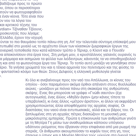
ς βαδίζουμε προς το πρώτο
ου, όπου οι περισσότεροι
ματούν να φωτογραφηθούν
 έναν κίονα. Τότε είναι που
ον νου τα λόγια του
αι κριτικού τέχνης του
rdian» Τζόναθαν Τζόουνς·
ροσκυνητές που λέγαμε:
 Ελλάδα, έχουν την ισχυρή
ύνται το πιο θαυμάσιο τοπίο πάνω στη γη. Απ' την τελευταία σύντομη επίσκεψή μου
εντυπωθεί στο μυαλό ως το αρχέτυπο όλων των κλασικών ζωγραφικών έργων της
 ονειρική τοποθεσία που κατά κάποιον τρόπο ο Τέρνερ, ο Κλοντ και ο Πουσέν
 απεικονίσουν στα έργα τους. Στη μνήμη μου, ο κρυστάλλινος γαλανός ουρανός τ
τα μάρμαρα και ασημώνει τα φύλλα των λιόδεντρων, κάνοντάς τα να σπινθηροβολού
 και από τα φωτεινότερα έργα του Τέρνερ. Το τοπίο αυτό μοιάζει να γεννήθηκε στον
θέριο. Τα γνήσια χρώματά του και η τέλεια αρμονία του πολιτισμού και της φύσης το
φανταστικό κόσμο των θεών. Στους Δελφούς η ελληνική μυθολογία γίνεται
.
Κι όλο κι ανεβαίνουμε προς τον ναό του Απόλλωνα, οι κίονες του
οποίου - όσοι παραμένουν ακόμα όρθιοι απέναντι στους θυελλώδει
αιώνες - μοιάζουν με πιόνια πάνω στη σκακιέρα της ανθρώπινης
σκέψης. Ενας θα μπορούσε να γράφει «Γνώθι σαυτόν» (έχε
αυτογνωσία), ένας άλλος «Μηδέν άγαν» (μην κάνεις τίποτε το
υπερβολικό), κι ένας άλλος «μέτρον άριστον», κι άλλοι να εκφράζοντ
χρησιμοποιώντας άλλα αποφθέγματα της αρχαίας σοφίας. Οι
διαστάσεις του ναού είναι εντυπωσιακές, αλλά και το βάρος του. Οι
ξαπλωμένες στη γη αρχαίες πέτρες διασώζουν τη μουσική μιας
μακρόσυρτης εμπειρίας. Πρώτα η επικοινωνία των ανθρώπων γινότ
με τη Μητέρα Γη μέσω των αναθυμιάσεων κάποιου υπόγειου
υδάτινου ρεύματος που έβγαιναν στην επιφάνεια από μια ρωγμή τη
στεριάς. Οι άνθρωποι ακουμπούσαν το κεφάλι τους στη γη, τους
έπαιρνε ο ύπνος και η Μεγάλη Μητέρα τούς μιλούσε στα όνειρά τους