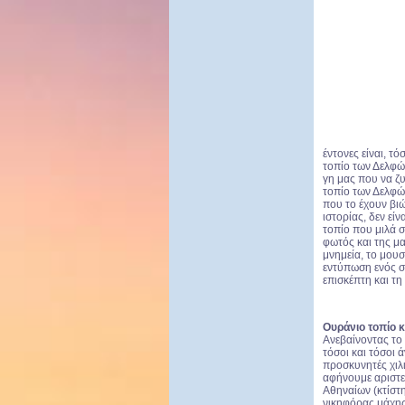
έντονες είναι, τ
τοπίο των Δελφών
γη μας που να ζ
τοπίο των Δελφώ
που το έχουν βιώ
ιστορίας, δεν εί
τοπίο που μιλά σ
φωτός και της μα
μνημεία, το μουσ
εντύπωση ενός σ
επισκέπτη και τ
Ουράνιο τοπίο κ
Ανεβαίνοντας τ
τόσοι και τόσοι
προσκυνητές χιλ
αφήνουμε αριστ
Αθηναίων (κτίστ
νικηφόρας μάχη