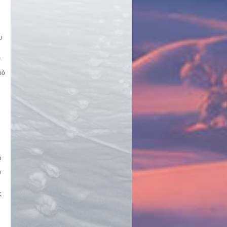
υ
-
ρό
ό
ι
ς