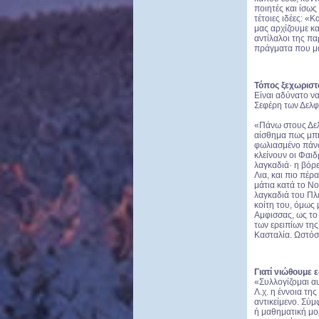
ποιητές και ίσω
τέτοιες ιδέες: «
μας αρχίζουμε κ
αντίλαλοι της πα
πράγματα που μ
Τόπος ξεχωριστ
Είναι αδύνατο ν
Σεφέρη των Δελφ
«Πάνω στους Δελφ
αίσθημα πως μπή
φωλιασμένο πάνω
κλείνουν οι Φαιδ
λαγκαδιά· η βόρ
Λια, και πιο πέρ
μάτια κατά το Νο
λαγκαδιά του Πλε
κοίτη του, όμως 
Αμφισσας, ως το 
των ερειπίων τη
Κασταλία. Ωστόσο
Γιατί νιώθουμε 
«Συλλογίζομαι αυ
Λ.χ. η έννοια τη
αντικείμενο. Σύ
ή μαθηματική μορ