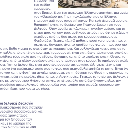
επιγραφή και
ένα σχέδιο
χαραγμένα
στον βράχο. Είναι ένα αφιέρωμα Έλληνα στρατιώτη, μια μνεία
του «Ομφαλού της Γης», των Δελφών, που οι Έλληνες
έπαιρναν μαζί τους όπου πήγαιναν. Και εγώ είχα μαζί μου μια
θαυμαστή μνεία, το δοκίμιο του Γιώργου Σεφέρη για τους
Δελφούς. Όταν άνοιξα τις «Δοκιμές», άνοιξαν αμέσως και τα
φτερά μου, και σαν τους μυθικούς αετούς που άφησε ο Δίας 
πετάξουν από τις δυο άκρες του κόσμου, ανάμεσα στις
Φαιδριάδες Πέτρες: «(...) Ο μύθος μπορεί να σημαίνει πως οι
σκοτεινές δυνάμεις είναι το προζύμι του φωτός· πως όσο πιο
όσο πιο βαθύ γίνεται το φως όταν τις κυριαρχήσει. Και συλλογίζεται κανείς πως αν το
 πάλλει από μια τέτοια εσωτερική μαρμαρυγή, είναι γιατί δεν υπάρχει ίσως γωνιά σ
υμώθηκε τόσο πολύ από τις χθόνιες δυνάμεις και από το απόλυτο φως». Οντως, το
ν είναι από τα πλέον συγκλονιστικά που υπάρχουν στον κόσμο. Το ομολογούν πολλ
σει. Γιατί οι Δελφοί δεν είναι μόνο ένα μουσείο της αρχαίας ελληνικής τέχνης και
ναι μόνο ένα εκπληκτικό τοπίο που το φως που ακτινοβολεί ερεθίζει τα μάτια. Είναι έν
το νου και την ψυχή για μεγάλα πράγματα, για τη δύναμη του Θεού της αρμονίας, τ
ντικής, μιλά για μεγάλες ιδέες, όπως οι Αμφικτιονίες. Γενικώς το τοπίο των Δελφών, 
είο με τον αυστηρό Ηνίοχο, οι πηγές, οι πέτρες, όλα αυτά δεν δίνουν απλώς την
πουδαίου αρχαιολογικού χώρου, αλλά ενός τοπίου που πειράζει σύσσωμο τον
η στάση ζωής που κρατά ως τώρα.
αι δελφική ιδεολογία
ο πλακόστρωτο που πάτησαν
 άνθρωποι προσερχόμενοι ως
ιάδες χρόνια τώρα,
ερά τον Θησαυρό των
ηκε με τα λάφυρα της
ς του Μαραθώνα το 490