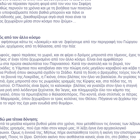
ς εδώ να πέρασαν πρώτη φορά από τον νου του Σεφέρη
Καθώς περνούν τα χρόνια και με τη βοήθεια των ποιητών
αι υποψιαζόμαστε πόσο βαθιά μπορούν και πάνε οι
ράδοσής μας, ξεκαθαρίζουμε σιγά-σιγά ποια είναι τα
ας ξεχωρίζουν μέσα στον κόσμο που ζούμε»…
ός από τον άλλο κόσμο
α αφήσουμε κάτω τις «Δοκιμές» και να ξεφύγουμε από την περιγραφή του Γιώργου
ών, ερχόμενος από τη θάλασσα, από την Ιτέα:
ούς, αφού περάσεις το χωριό, και σε φέρει ο δρόμος μπροστά στο τέμενος, έχεις τ
κες σ' έναν τόπο ξεχωρισμένο από τον άλλο κόσμο. Είναι ένα αμφιθέατρο
 στα πρώτα σκαλοπάτια του Παρνασσού. Κατά την ανατολή και το βοριά, τον
ριάδες: η Υάμπεια που κατεβαίνει σαν την πλώρη ενός μεγάλου καραβιού και κόβει 
εια Ροδινή όπου ακουμπά σχεδόν το Στάδιο. Κατά τη δύση ο βραχώδης τοίχος του Α
α τα βουνά της Λοκρίδας, η Γκιόνα, όπου βλέπεις τον ήλιο να βασιλεύει. Αν γυρίσεις τ
τιά, έχεις μπροστά σου τις ρωμαλέες γραμμές της Κίρφης και, στα πόδια της, τη
ιστού. Ο Πλειστός είναι ξερός το καλοκαίρι· βλέπεις να γυαλίζει στον ήλιο η στεγνή
μια ροή από λιόδεντρα ξεχύνεται, θα 'λεγες, και πλημμυρίζει όλο τον κάμπο της
γιαλό, όπου τα πρωτοβλέπει ο θαλασσοπόρος. Πιο κοντά, είναι στιλπνές οι πέτρες
ς Μαρμαριάς, όπου ξεχωρίζουν οι τρεις κολόνες του Θόλου. Πήγαινα να ξεχάσω την
 το νερό της έχει μιαν ευωδιά από θυμάρι».
εδώ μια τέτοια δόνηση;
τά τα μεγάλα κύματα βυθού μέσα στο χρόνο, που μεταθέτουν τις έννοιες των λέξεων
ς λέξης χρησμός, πού έχει πάει στον καιρό μας; Η λέξη έγινε ένα αρχαιολογικό
μφωνοι. Ομως η έννοιά της; Μήπως πήρε ανεπαίσθητα τούτη ή εκείνη την επιστημονι
φή; Ποιος το ξέρει. Ωστόσο εκείνο που αισθάνεται κανείς είναι ότι, στο βάθος του