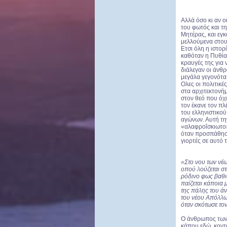
Αλλά όσο κι αν οι
του φωτός και τ
Μητέρας, και εγκ
μελλούμενα στου
Ετσι όλη η ιστο
καθόταν η Πυθία
κραυγές της για 
διάλεγαν οι άνθρ
μεγάλα γεγονότα
Ολες οι πολιτικέ
στα αρχιτεκτονήμ
στον θεό που όχ
τον έκανε τον πλ
του ελληνιστικού
αγώνων. Αυτή την
«αλαφροΐσκιωτο»
όταν προσπάθησα
γιορτές σε αυτό 
«Στο νου των νέ
οπού λούζεται στ
ρόδινο φως βαθι
παίζεται κάποια 
της πάλης του ά
του νέου Απόλλω
όταν σκότωσε τ
Ο άνθρωπος των 
κάπου εδώ, κοντά