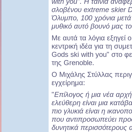
with you". Η ταινία αναφέ
σλοβένου extreme skier D
Όλυμπο, 100 χρόνια μετά
μυθικό αυτό βουνό μας το
Με αυτά τα λόγια εξηγεί 
κεντρική ιδέα για τη συμε
Gods ski with you" στο φ
της Grenoble.
Ο Μιχάλης Στύλλας περι
εγχείρημα:
"
Επίλογος ή μια νέα αρχ
ελεύθερη είναι μια κατάβ
πιο γλυκιά είναι η ικανοπ
που αντιπροσωπεύει προσ
δυνητικά περισσότερους α