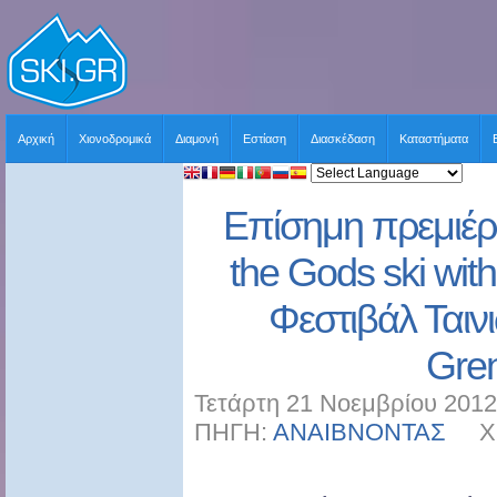
Αρχική
Χιονοδρομικά
Διαμονή
Εστίαση
Διασκέδαση
Καταστήματα
Επίσημη πρεμιέρα
the Gods ski with
Φεστιβάλ Ταιν
Gre
Τετάρτη 21 Νοεμβρίου 2012
ΠΗΓΗ:
ΑΝΑΙΒΝΟΝΤΑΣ
ΧΡΗ