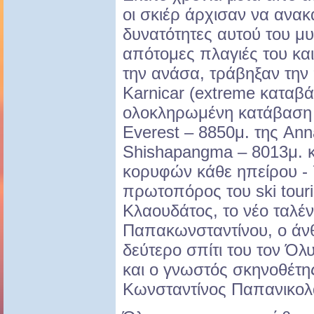
οι σκιέρ άρχισαν να ανακ
δυνατότητες αυτού του μυ
απότομες πλαγιές του κα
την ανάσα, τράβηξαν την
Karnicar (extreme καταβά
ολοκληρωμένη κατάβαση 
Everest – 8850μ. της An
Shishapangma – 8013μ. 
κορυφών κάθε ηπείρου - 
πρωτοπόρος του ski tour
Κλαουδάτος, το νέο ταλέν
Παπακωνσταντίνου, ο άν
δεύτερο σπίτι του τον Ό
και ο γνωστός σκηνοθέτης
Κωνσταντίνος Παπανικολ