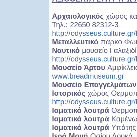
Αρχαιολογικός
χώρος κα
Τηλ.: 22650 82312-3
http://odysseus.culture.g
Μεταλλευτικό
πάρκο Φωκ
Ναυτικό
μουσείο Γαλαξιδί
http://odysseus.culture.g
Μουσείο Άρτου
Αμφίκλει
www.breadmuseum.gr
Μουσείο Επαγγελμάτω
Ιστορικός
χώρος Θερμοπ
http://odysseus.culture.g
Ιαματικά λουτρά
Θερμοπ
Ιαματικά λουτρά
Καμένω
Ιαματικά λουτρά
Υπάτης.
Ιερά Μονή
Οσίου Λουκά.