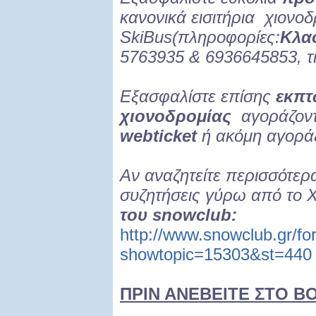
κανονικά εισιτήρια χιονο
SkiBus(πληροφορίες:
Κλα
5763935 & 6936645853, τι
Εξασφαλίστε επίσης
εκπτ
χιονοδρομίας
αγοράζοντ
webticket
ή ακόμη αγορά
Αν αναζητείτε περισσότερ
συζητήσεις γύρω από το
του snowclub:
http://www.snowclub.gr/f
showtopic=15303&st=440
ΠΡΙΝ ΑΝΕΒΕΙΤΕ ΣΤΟ Β