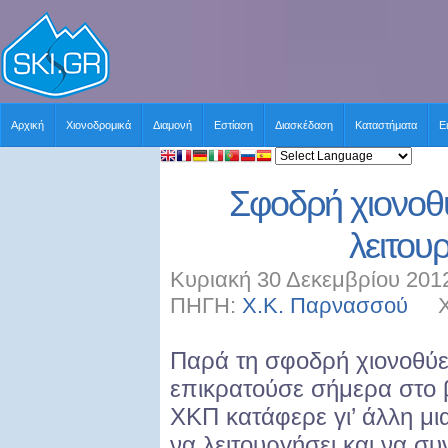
Αρχική
Χιονοδρομικά
Διαμονή
Εστίαση
Διασκέδαση
Καταστήματα
Ε
Σφοδρή χιονοθύ
λειτου
Κυριακή 30 Δεκεμβρίου 2012
ΠΗΓΗ:
Χ.Κ. Παρνασσού
ΧΡΗ
Παρά τη σφοδρή χιονοθύ
επικρατούσε σήμερα στο 
ΧΚΠ κατάφερε γι’ άλλη μι
να λειτουργήσει και να συ