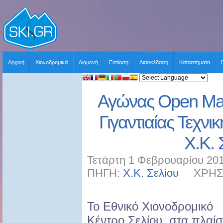
Αρχική
Χιονοδρομικά
Διαμονή
Εστίαση
Διασκέδαση
Καταστήματα
Αγώνας Open Ma
Γιγαντιαίας Τεχν
X.K. 
Τετάρτη 1 Φεβρουαρίου 201
ΠΗΓΗ:
Χ.Κ. Σελίου
ΧΡΗΣΤΗ
Το Εθνικό Χιονοδρομικό
Κέντρο Σελίου, στα πλαίσ