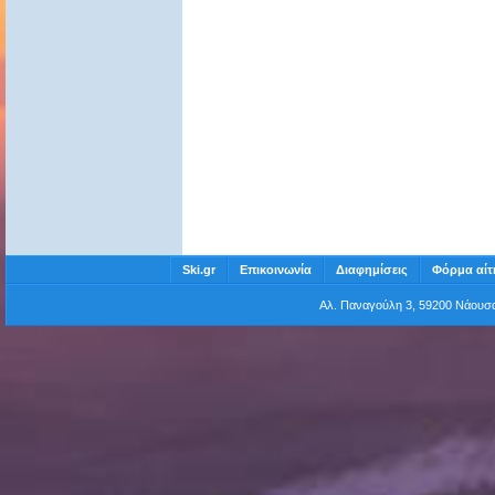
Ski.gr
Επικοινωνία
Διαφημίσεις
Φόρμα αίτ
Αλ. Παναγούλη 3, 59200 Νάου