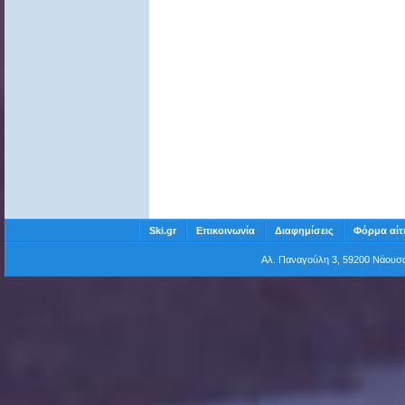
Ski.gr
Επικοινωνία
Διαφημίσεις
Φόρμα αίτ
Αλ. Παναγούλη 3, 59200 Νάου