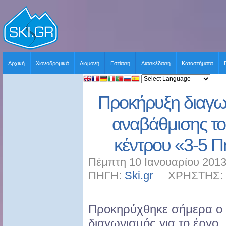
Αρχική
Χιονοδρομικά
Διαμονή
Εστίαση
Διασκέδαση
Καταστήματα
Προκήρυξη διαγων
αναβάθμισης το
κέντρου «3-5 Π
Πέμπτη 10 Ιανουαρίου 2013
ΠΗΓΗ:
Ski.gr
ΧΡΗΣΤΗΣ: sk
Προκηρύχθηκε σήμερα ο
διαγωνισμός για το έργο