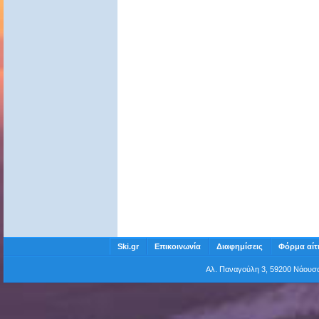
Ski.gr
Επικοινωνία
Διαφημίσεις
Φόρμα αίτ
Αλ. Παναγούλη 3, 59200 Νάου