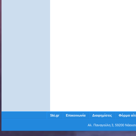
Ski.gr
Επικοινωνία
Διαφημίσεις
Φόρμα αίτ
Αλ. Παναγούλη 3, 59200 Νάου