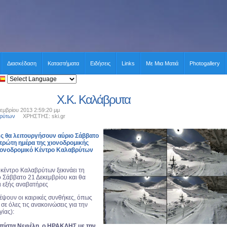
Διασκέδαση
Καταστήματα
Ειδήσεις
Links
Με Μια Ματιά
Photogallery
Χ.Κ. Καλάβρυτα
εμβρίου 2013 2:59:20 μμ
βρύτων
ΧΡΗΣΤΗΣ: ski.gr
ες θα λειτουργήσουν αύριο Σάββατο
πρώτη ημέρα της χιονοδρομικής
ιονοδρομικό Κέντρο Καλαβρύτων
 κέντρο Καλαβρύτων ξεκινάει τη
ο Σάββατο 21 Δεκεμβρίου και θα
ι εξής αναβατήρες
έψουν οι καιρικές συνθήκες, όπως
ε όλες τις ανακοινώσεις για την
γίας):
 πίστα Νεφέλη, ο ΗΡΑΚΛΗΣ με την