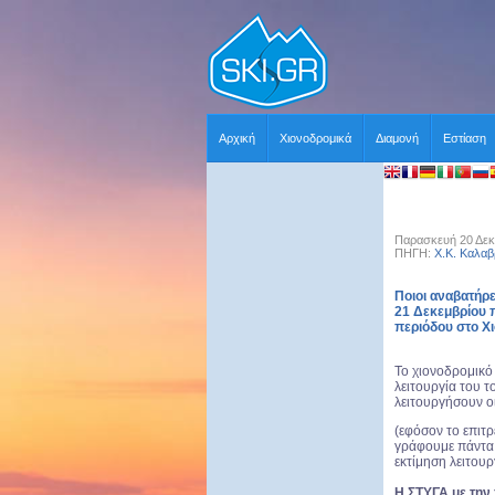
Αρχική
Χιονοδρομικά
Διαμονή
Εστίαση
Παρασκευή 20 Δεκ
ΠΗΓΗ:
Χ.Κ. Καλα
Ποιοι αναβατήρ
21 Δεκεμβρίου 
περιόδου στο Χ
Το χιονοδρομικό
λειτουργία του τ
λειτουργήσουν ο
(εφόσον το επιτρ
γράφουμε πάντα σ
εκτίμηση λειτουρ
Η ΣΤΥΓΑ με την