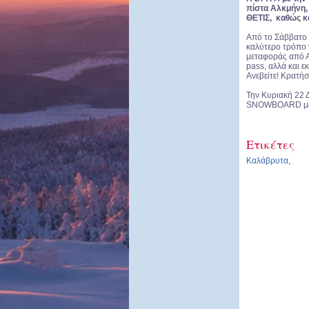
πίστα Αλκμήνη, 
ΘΕΤΙΣ, καθώς 
Από το Σάββατο 
καλύτερο τρόπο 
μεταφοράς από Α
pass, αλλά και ε
Ανεβείτε! Κρατή
Την Κυριακή 22 
SNOWBOARD με e
Ετικέτες
Καλάβρυτα
,