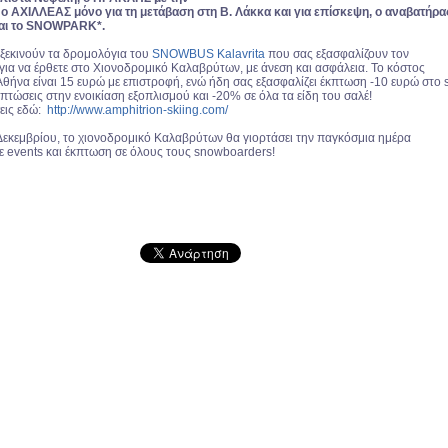
ο ΑΧΙΛΛΕΑΣ μόνο για τη μετάβαση στη Β. Λάκκα και για επίσκεψη, o αναβατήρα
και το SNOWPARK*.
ξεκινούν τα δρομολόγια του
SNOWBUS Kalavrita
που σας εξασφαλίζουν τον
για να έρθετε στο Χιονοδρομικό Καλαβρύτων, με άνεση και ασφάλεια. Το κόστος
θήνα είναι 15 ευρώ με επιστροφή, ενώ ήδη σας εξασφαλίζει έκπτωση -10 ευρώ στο s
κπτώσεις στην ενοικίαση εξοπλισμού και -20% σε όλα τα είδη του σαλέ!
σεις εδώ:
http://www.amphitrion-skiing.com/
Δεκεμβρίου, το χιονοδρομικό Καλαβρύτων θα γιορτάσει την παγκόσμια ημέρα
vents και έκπτωση σε όλους τους snowboarders!