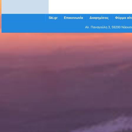
Ski.gr
Επικοινωνία
Διαφημίσεις
Φόρμα αίτ
Αλ. Παναγούλη 3, 59200 Νάου